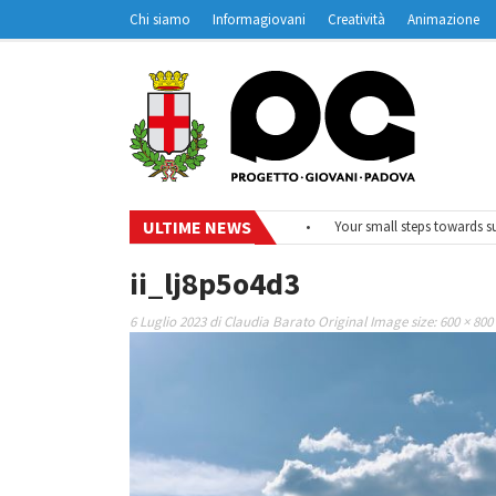
Chi siamo
Informagiovani
Creatività
Animazione
Contatti
Padovanet
ULTIME NEWS
•
#EurodeskOnAir – Ciclo di webinar
•
Your small steps towards sustai
ii_lj8p5o4d3
6 Luglio 2023
di
Claudia Barato
Original Image size:
600 × 800