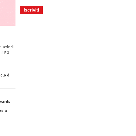
a sede di
 il PG
clo di
owards
eo a