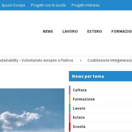
Spazio Europa
Progetti con le scuole
Progetti Interarea
NEWS
LAVORO
ESTERO
FORMAZIO
nability – Volontariato europeo a Padova
•
Coabitazione intergenerazionale
News per tema
Cultura
Formazione
Lavoro
Estero
Scuola