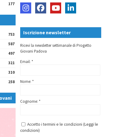
177
Iscrizione newsletter
753
587
Ricevi la newsletter settimanale di Progetto
Giovani Padova
497
Email: *
321
310
Nome: *
258
ovani
Cognome: *
Accetto i termini e le condizioni (
Leggi le
condizioni
)