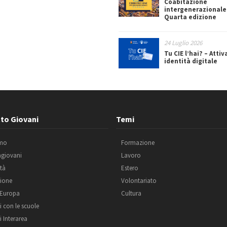
Coabitazione
intergenerazionale
Quarta edizione
24 Luglio 2026
Tu CIE l’hai? – Attiv
identità digitale
to Giovani
Temi
amo
Formazione
agiovani
Lavoro
ità
Estero
ione
Volontariato
 Europa
Cultura
i con le scuole
i Interarea