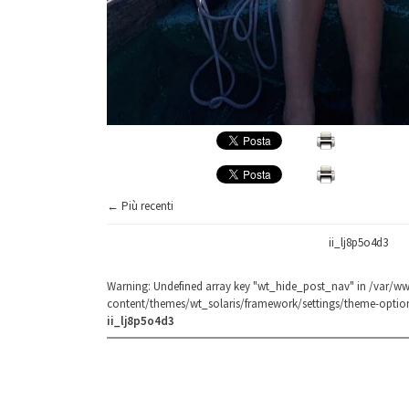
← Più recenti
ii_lj8p5o4d3
Warning
: Undefined array key "wt_hide_post_nav" in
/var/ww
content/themes/wt_solaris/framework/settings/theme-optio
ii_lj8p5o4d3