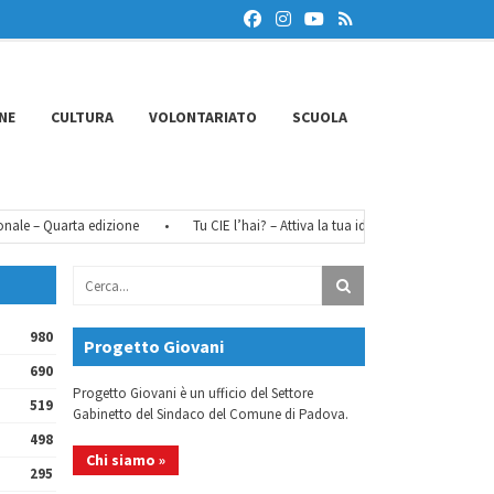
NE
CULTURA
VOLONTARIATO
SCUOLA
 – Quarta edizione
•
Tu CIE l’hai? – Attiva la tua identità digitale
•
FéM
980
Progetto Giovani
690
Progetto Giovani è un ufficio del Settore
519
Gabinetto del Sindaco del Comune di Padova.
498
Chi siamo »
295