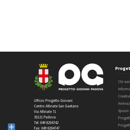
Proget
Chi si
Inform
Creativ
Ufficio Progetto Giovani
Animaz
Centro Altinate San Gaetano
Spazio
Via Altinate 71
35121 Padova
Progett
Tel: 049 8204742
Progett
Fax: 049 8204747