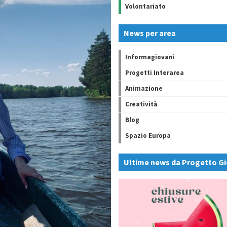
Volontariato
News per area
Informagiovani
Progetti Interarea
Animazione
Creatività
Blog
Spazio Europa
Ultime news da Progetto Gi