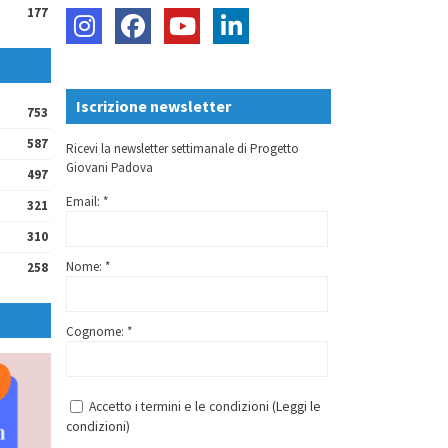
177
Iscrizione newsletter
753
587
Ricevi la newsletter settimanale di Progetto
Giovani Padova
497
Email: *
321
310
Nome: *
258
Cognome: *
Accetto i termini e le condizioni (
Leggi le
condizioni
)