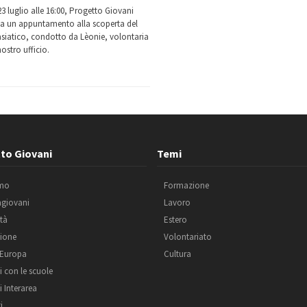
3 luglio alle 16:00, Progetto Giovani
a un appuntamento alla scoperta del
asiatico, condotto da Lèonie, volontaria
ostro ufficio.
to Giovani
Temi
amo
Formazione
agiovani
Lavoro
ità
Estero
ione
Volontariato
 Europa
Cultura
i con le scuole
i Interarea
i