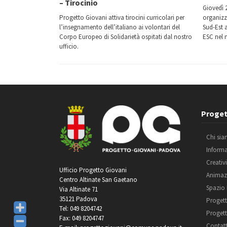
– Tirocinio
Giovedì 2
Progetto Giovani attiva tirocini curricolari per
organizz
l’insegnamento dell’italiano ai volontari del
Sud-Est 
Corpo Europeo di Solidarietà ospitati dal nostro
ESC nel n
ufficio.
Proget
Chi si
Inform
Creativ
Ufficio Progetto Giovani
Animaz
Centro Altinate San Gaetano
Spazio
Via Altinate 71
35121 Padova
Progett
Tel: 049 8204742
Progett
Fax: 049 8204747
Contatt