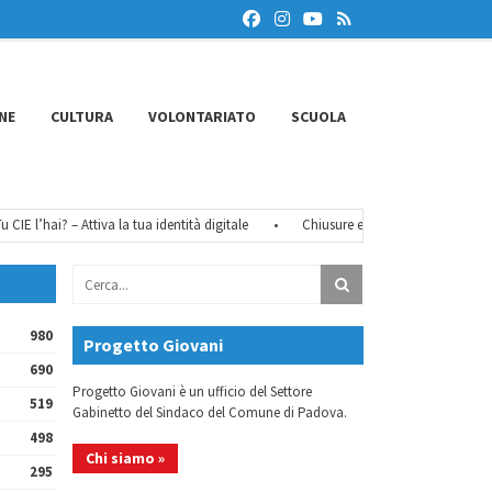
NE
CULTURA
VOLONTARIATO
SCUOLA
E l’hai? – Attiva la tua identità digitale
•
Chiusure estive 2026
•
FéMO 2
980
Progetto Giovani
690
Progetto Giovani è un ufficio del Settore
519
Gabinetto del Sindaco del Comune di Padova.
498
Chi siamo »
295