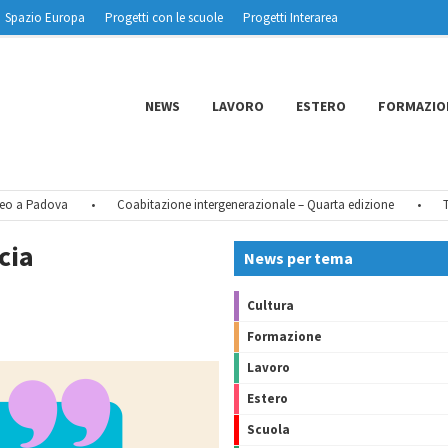
Spazio Europa
Progetti con le scuole
Progetti Interarea
NEWS
LAVORO
ESTERO
FORMAZIO
 a Padova
•
Coabitazione intergenerazionale – Quarta edizione
•
Tu CI
cia
News per tema
Cultura
Formazione
Lavoro
Estero
Scuola