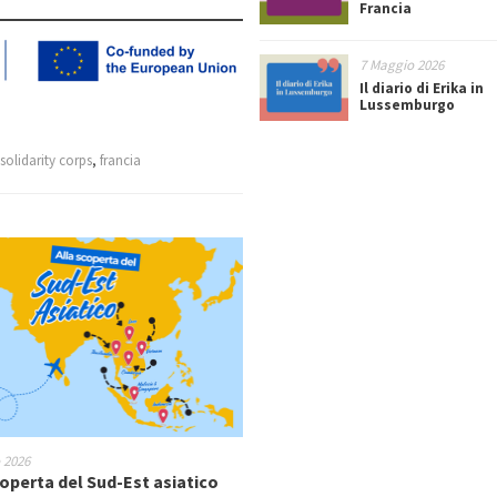
Francia
7 Maggio 2026
Il diario di Erika in
Lussemburgo
solidarity corps
,
francia
o 2026
coperta del Sud-Est asiatico