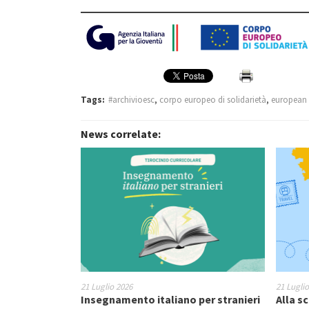
Tags:
#archivioesc
,
corpo europeo di solidarietà
,
european 
News correlate:
21 Luglio 2026
21 Lugli
Insegnamento italiano per stranieri
Alla s