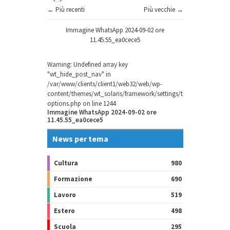
← Più recenti
Più vecchie →
Immagine WhatsApp 2024-09-02 ore
11.45.55_ea0cece5
Warning
: Undefined array key
"wt_hide_post_nav" in
/var/www/clients/client1/web32/web/wp-
content/themes/wt_solaris/framework/settings/theme-
options.php
on line
1244
Immagine WhatsApp 2024-09-02 ore
11.45.55_ea0cece5
News per tema
Cultura
980
Formazione
690
Lavoro
519
Estero
498
Scuola
295