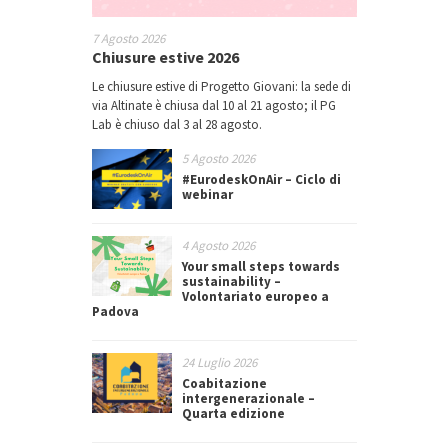
7 Agosto 2026
Chiusure estive 2026
Le chiusure estive di Progetto Giovani: la sede di
via Altinate è chiusa dal 10 al 21 agosto; il PG
Lab è chiuso dal 3 al 28 agosto.
5 Agosto 2026
#EurodeskOnAir – Ciclo di
webinar
4 Agosto 2026
Your small steps towards
sustainability –
Volontariato europeo a
Padova
24 Luglio 2026
Coabitazione
intergenerazionale –
Quarta edizione