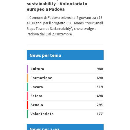
sustainability – Volontariato
europeo a Padova
Il Comune di Padova seleziona 2 giovani tra i 18
e i 30 anni per il progetto ESC Teams “Your Small
Steps Towards Sustainability”, che si svolge a
Padova dal 9 al 23 settembre.
News per tema
Cultura
980
Formazione
690
Lavoro
519
Estero
498
Scuola
295
Volontariato
177
News per area