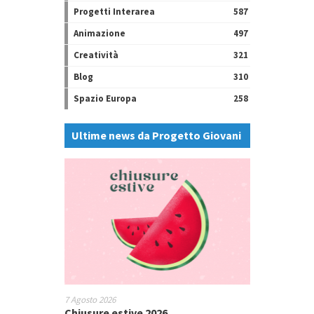
Progetti Interarea
587
Animazione
497
Creatività
321
Blog
310
Spazio Europa
258
Ultime news da Progetto Giovani
7 Agosto 2026
Chiusure estive 2026