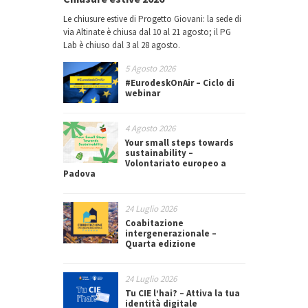
Le chiusure estive di Progetto Giovani: la sede di
via Altinate è chiusa dal 10 al 21 agosto; il PG
Lab è chiuso dal 3 al 28 agosto.
5 Agosto 2026
#EurodeskOnAir – Ciclo di
webinar
4 Agosto 2026
Your small steps towards
sustainability –
Volontariato europeo a
Padova
24 Luglio 2026
Coabitazione
intergenerazionale –
Quarta edizione
24 Luglio 2026
Tu CIE l’hai? – Attiva la tua
identità digitale