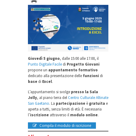
Giovedì 5 giugno
, dalle 15:00 alle 17:00, il
Punto Digitale Facile
di
Progetto Giovani
propone un
appuntamento formativo
dedicato alla presentazione delle
funzioni
di
base
di
Excel
.
L’appuntamento si svolge
presso la Sala
Jolly
, al piano terra del
Centro Culturale Altinate
San Gaetano
. La
partecipazione
è
gratuita
e
aperta a tutti, senza limiti di età. È necessaria
l’
iscrizione
attraverso il
modulo online
.
Compila il modulo di iscrizione