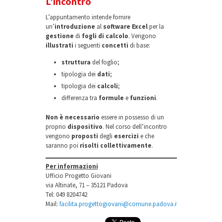
L’incontro
L’appuntamento intende fornire
un’
introduzione
al
software Excel
per la
gestione
di
fogli di calcolo
. Vengono
illustrati
i seguenti
concetti
di base:
struttura
del foglio;
tipologia dei
dati
;
tipologia dei
calcoli
;
differenza tra
formule
e
funzioni
.
Non è necessario
essere in possesso di un
proprio
dispositivo
. Nel corso dell’incontro
vengono
proposti
degli
esercizi
e che
saranno poi
risolti collettivamente
.
Per informazioni
Ufficio Progetto Giovani
via Altinate, 71 – 35121 Padova
Tel: 049 8204742
Mail:
facilita.progettogiovani@comune.padova.it