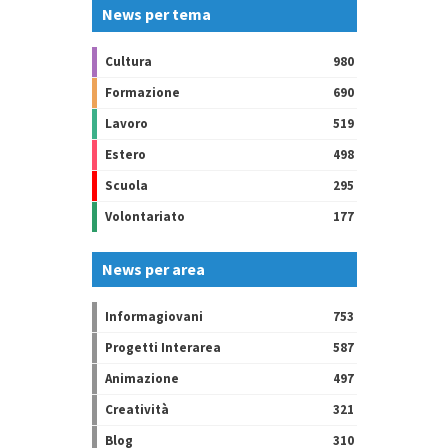
News per tema
Cultura
980
Formazione
690
Lavoro
519
Estero
498
Scuola
295
Volontariato
177
News per area
Informagiovani
753
Progetti Interarea
587
Animazione
497
Creatività
321
Blog
310