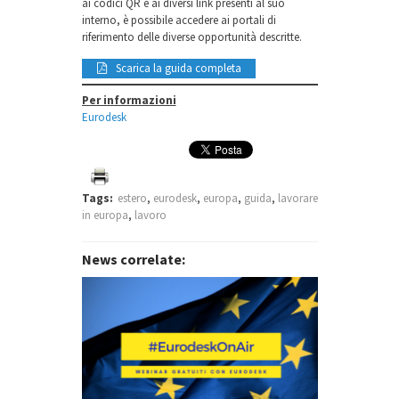
ai codici QR e ai diversi link presenti al suo
interno, è possibile accedere ai portali di
riferimento delle diverse opportunità descritte.
Scarica la guida completa
Per informazioni
Eurodesk
Tags:
estero
,
eurodesk
,
europa
,
guida
,
lavorare
in europa
,
lavoro
News correlate: