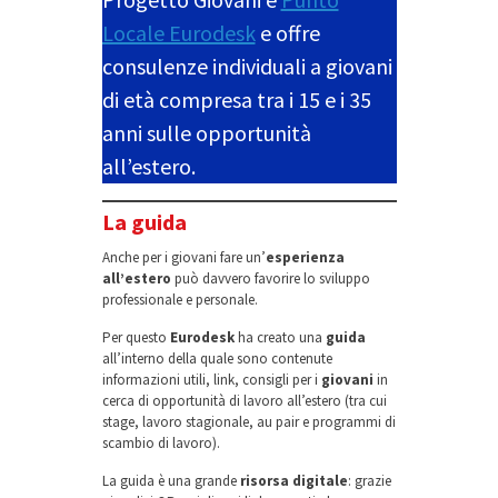
Locale Eurodesk
e offre
consulenze individuali a giovani
di età compresa tra i 15 e i 35
anni sulle opportunità
all’estero.
La guida
Anche per i giovani fare un’
esperienza
all’estero
può davvero favorire lo sviluppo
professionale e personale.
Per questo
Eurodesk
ha creato una
guida
all’interno della quale sono contenute
informazioni utili, link, consigli per i
giovani
in
cerca di opportunità di lavoro all’estero (tra cui
stage, lavoro stagionale, au pair e programmi di
scambio di lavoro).
La guida è una grande
risorsa digitale
: grazie