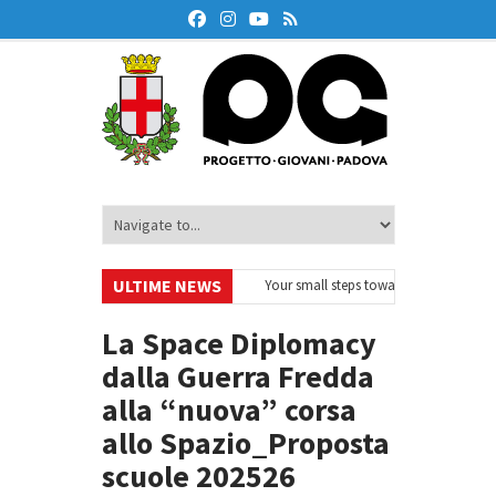
ULTIME NEWS
EurodeskOnAir – Ciclo di webinar
•
Your small steps towards sustainability 
educazione finanziaria
•
Oxford Debate Lab – Borse di studio 2026/27
•
La Space Diplomacy
dalla Guerra Fredda
alla “nuova” corsa
allo Spazio_Proposta
scuole 202526