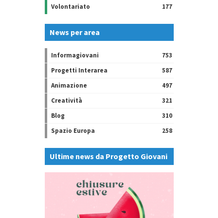
Volontariato
177
News per area
Informagiovani
753
Progetti Interarea
587
Animazione
497
Creatività
321
Blog
310
Spazio Europa
258
Ultime news da Progetto Giovani