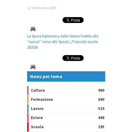
12 Settembre 2025
La Space Diplomacy dalla Guerra Fredda alla
“nuova” corsa allo Spazio_Proposta scuole
202526
News per tema
Cultura
980
Formazione
690
Lavoro
519
Estero
498
Scuola
295