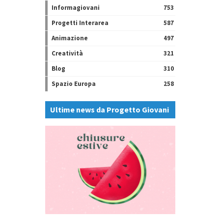
Informagiovani
753
Progetti Interarea
587
Animazione
497
Creatività
321
Blog
310
Spazio Europa
258
Ultime news da Progetto Giovani