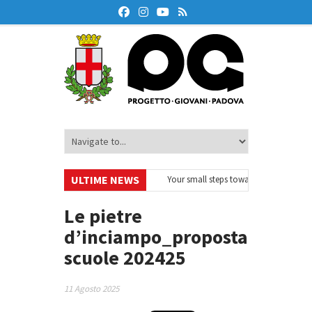
ULTIME NEWS
EurodeskOnAir – Ciclo di webinar
•
Your small steps towards sustainability 
educazione finanziaria
•
Oxford Debate Lab – Borse di studio 2026/27
•
Le pietre
d’inciampo_proposta
scuole 202425
11 Agosto 2025