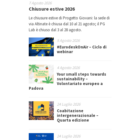
7 Agosto 2026
Chiusure estive 2026
Le chiusure estive di Progetto Giovani: la sede di
via Altinate è chiusa dal 10 al 21 agosto; il PG
Lab è chiuso dal 3 al 28 agosto.
5 Agosto 2026
#EurodeskOnAir – Ciclo di
webinar
4 Agosto 2026
Your small steps towards
sustainability –
Volontariato europeo a
Padova
24 Luglio 2026
Coabitazione
intergenerazionale –
Quarta edizione
24 Luglio 2026