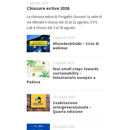
7 Agosto 2026
Chiusure estive 2026
Le chiusure estive di Progetto Giovani: la sede di
via Altinate è chiusa dal 10 al 21 agosto; il PG
Lab è chiuso dal 3 al 28 agosto.
5 Agosto 2026
#EurodeskOnAir – Ciclo di
webinar
4 Agosto 2026
Your small steps towards
sustainability –
Volontariato europeo a
Padova
24 Luglio 2026
Coabitazione
intergenerazionale –
Quarta edizione
24 Luglio 2026