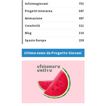
Informagiovani
753
Progetti Interarea
587
Animazione
497
Creatività
321
Blog
310
Spazio Europa
258
Ultime news da Progetto Giovani