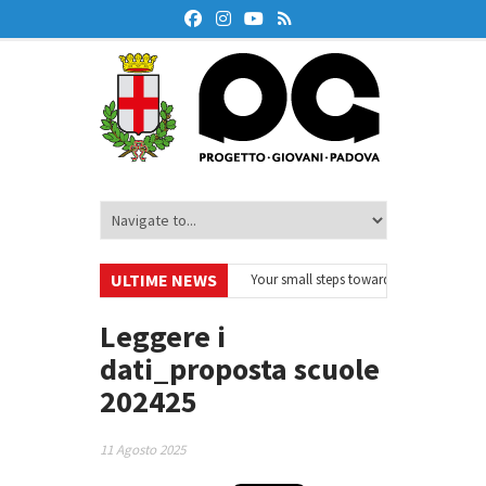
ULTIME NEWS
urodeskOnAir – Ciclo di webinar
•
Your small steps towards sustainability –
ducazione finanziaria
•
Oxford Debate Lab – Borse di studio 2026/27
•
Leggere i
dati_proposta scuole
202425
11 Agosto 2025