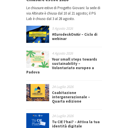
Le chiusure estive di Progetto Giovani: la sede di
via Altinate è chiusa dal 10 al 21 agosto; il PG
Lab è chiuso dal 3 al 28 agosto.
5 Agosto 2026
#EurodeskOnAir – Ciclo di
webinar
4 Agosto 2026
Your small steps towards
sustainability –
Volontariato europeo a
Padova
24 Luglio 2026
Coabitazione
intergenerazionale –
Quarta edizione
24 Luglio 2026
Tu CIE l’hai? – Attiva la tua
identità digitale