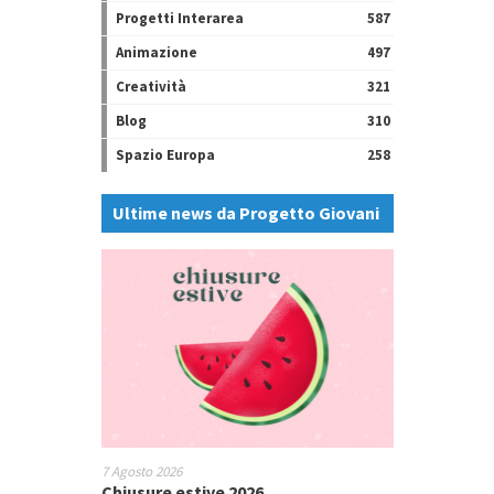
Progetti Interarea
587
Animazione
497
Creatività
321
Blog
310
Spazio Europa
258
Ultime news da Progetto Giovani
7 Agosto 2026
Chiusure estive 2026