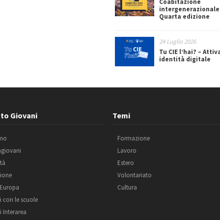
Coabitazione
intergenerazionale
Quarta edizione
24 Luglio 2026
Tu CIE l’hai? – Attiv
identità digitale
to Giovani
Temi
amo
Formazione
agiovani
Lavoro
ità
Estero
ione
Volontariato
 Europa
Cultura
i con le scuole
i Interarea