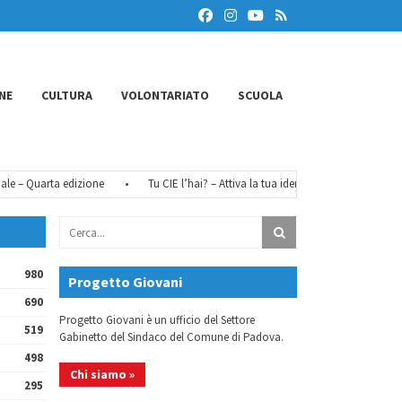
NE
CULTURA
VOLONTARIATO
SCUOLA
 – Quarta edizione
•
Tu CIE l’hai? – Attiva la tua identità digitale
•
FéM
980
Progetto Giovani
690
Progetto Giovani è un ufficio del Settore
519
Gabinetto del Sindaco del Comune di Padova.
498
Chi siamo »
295