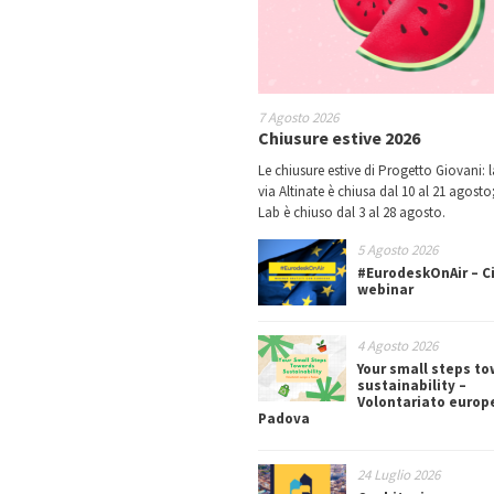
7 Agosto 2026
Chiusure estive 2026
Le chiusure estive di Progetto Giovani: l
via Altinate è chiusa dal 10 al 21 agosto;
Lab è chiuso dal 3 al 28 agosto.
5 Agosto 2026
#EurodeskOnAir – Ci
webinar
4 Agosto 2026
Your small steps t
sustainability –
Volontariato europ
Padova
24 Luglio 2026