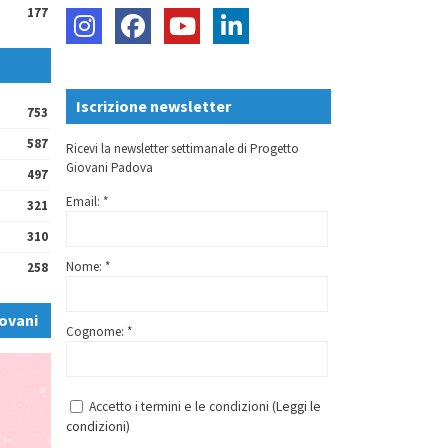
177
Iscrizione newsletter
753
587
Ricevi la newsletter settimanale di Progetto
Giovani Padova
497
Email: *
321
310
Nome: *
258
ovani
Cognome: *
Accetto i termini e le condizioni (
Leggi le
condizioni
)