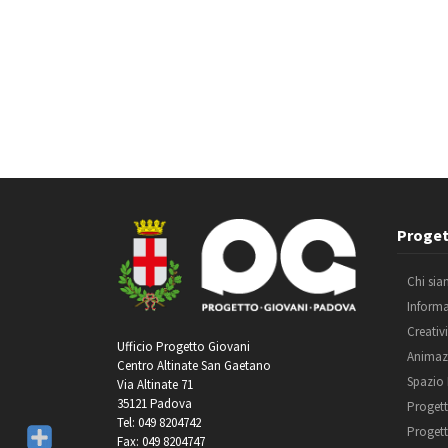
Proget
Chi si
Inform
Creativ
Ufficio Progetto Giovani
Animaz
Centro Altinate San Gaetano
Spazio
Via Altinate 71
35121 Padova
Progett
Tel: 049 8204742
Progett
Fax: 049 8204747