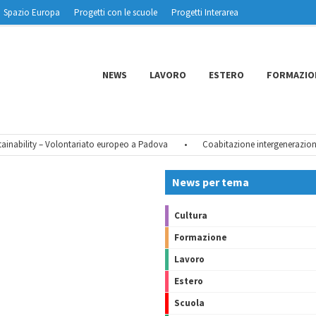
Spazio Europa
Progetti con le scuole
Progetti Interarea
NEWS
LAVORO
ESTERO
FORMAZIO
inability – Volontariato europeo a Padova
•
Coabitazione intergenerazionale
News per tema
Cultura
Formazione
Lavoro
Estero
Scuola