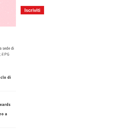
a sede di
 il PG
clo di
owards
eo a