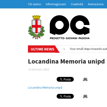
Chi siamo
Informagiovani
Creatività
Animazione
Contatti
Padovanet
ULTIME NEWS
•
#EurodeskOnAir – Ciclo di webinar
•
Your small steps towards susta
Locandina Memoria unipd
19 Gennaio 2023
Locandina Memoria unipd