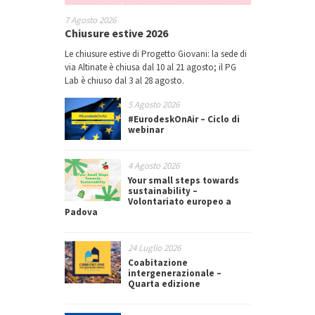
7 Agosto 2026
Chiusure estive 2026
Le chiusure estive di Progetto Giovani: la sede di
via Altinate è chiusa dal 10 al 21 agosto; il PG
Lab è chiuso dal 3 al 28 agosto.
5 Agosto 2026
#EurodeskOnAir – Ciclo di
webinar
4 Agosto 2026
Your small steps towards
sustainability –
Volontariato europeo a
Padova
24 Luglio 2026
Coabitazione
intergenerazionale –
Quarta edizione