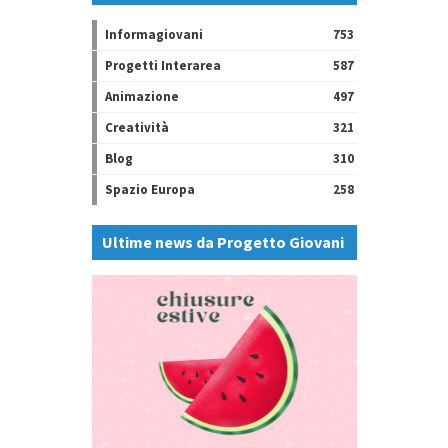
Informagiovani
753
Progetti Interarea
587
Animazione
497
Creatività
321
Blog
310
Spazio Europa
258
Ultime news da Progetto Giovani