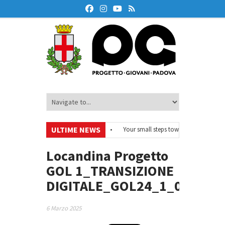
ULTIME NEWS
#EurodeskOnAir – Ciclo di webinar
•
Your small steps towards sustainabilit
 studio 2026/27
•
Locandina Progetto
GOL 1_TRANSIZIONE
DIGITALE_GOL24_1_066_00
6 Marzo 2025