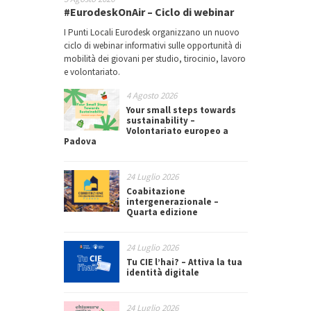
#EurodeskOnAir – Ciclo di webinar
I Punti Locali Eurodesk organizzano un nuovo
ciclo di webinar informativi sulle opportunità di
mobilità dei giovani per studio, tirocinio, lavoro
e volontariato.
4 Agosto 2026
Your small steps towards
sustainability –
Volontariato europeo a
Padova
24 Luglio 2026
Coabitazione
intergenerazionale –
Quarta edizione
24 Luglio 2026
Tu CIE l’hai? – Attiva la tua
identità digitale
24 Luglio 2026