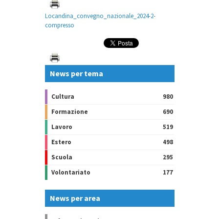
Locandina_convegno_nazionale_2024-2-
compresso
News per tema
Cultura
980
Formazione
690
Lavoro
519
Estero
498
Scuola
295
Volontariato
177
News per area