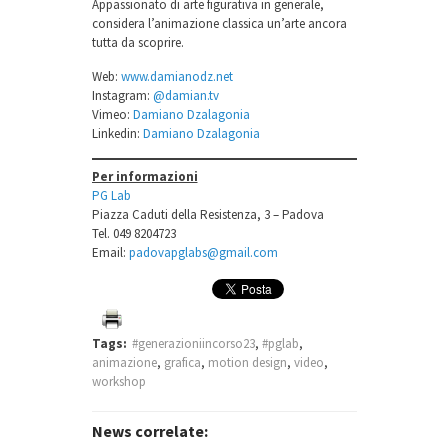
Appassionato di arte figurativa in generale,
considera l’animazione classica un’arte ancora
tutta da scoprire.
Web:
www.damianodz.net
Instagram:
@damian.tv
Vimeo:
Damiano Dzalagonia
Linkedin:
Damiano Dzalagonia
Per informazioni
PG Lab
Piazza Caduti della Resistenza, 3 – Padova
Tel. 049 8204723
Email:
padovapglabs@gmail.com
Tags:
#generazioniincorso23
,
#pglab
,
animazione
,
grafica
,
motion design
,
video
,
workshop
News correlate: