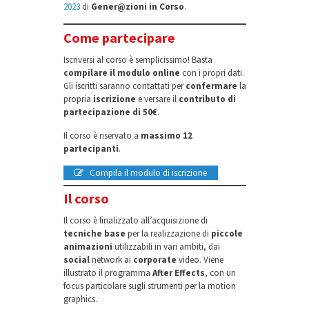
2023
di
Gener@zioni in Corso
.
Come partecipare
Iscriversi al corso è semplicissimo! Basta
compilare il modulo online
con i propri dati.
Gli iscritti saranno contattati per
confermare
la
propria
iscrizione
e versare il
contributo di
partecipazione di 50€
.
Il corso è riservato a
massimo 12
partecipanti
.
Compila il modulo di iscrizione
Il corso
Il corso è finalizzato all’acquisizione di
tecniche base
per la realizzazione di
piccole
animazioni
utilizzabili in vari ambiti, dai
social
network ai
corporate
video. Viene
illustrato il programma
After Effects
, con un
focus particolare sugli strumenti per la motion
graphics.