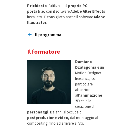
È
richiesto
l’utilizzo del
proprio PC
portatile
, con il software
Adobe After Effects
installato. È consigliato anche il software
Adobe
Illustrator
.
Il programma
Cos’è la motion graphics
Il formatore
Introduzione
After
Damiano
Effects
Dzalagonia
è un
animazione di testi e
Motion Designer
grafiche
freelance, con
particolare
ideazione
attenzione
progetto
all’
animazione
2D
ed alla
creazione di
personaggi
. Da anni si occupa di
postproduzione video
, dal montaggio al
compositing, fino ad arrivare ai Vfx.