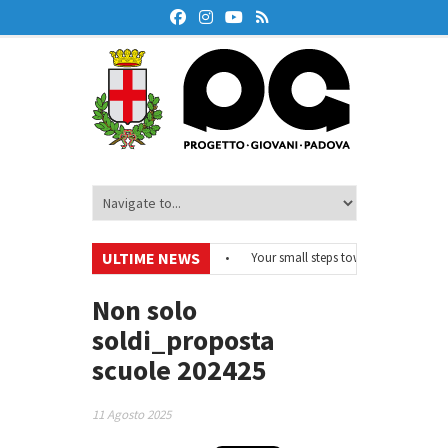
ULTIME NEWS
#EurodeskOnAir – Ciclo di webinar
•
Your small steps towards sustainabili
di educazione finanziaria
•
Oxford Debate Lab – Borse di studio 2026/27
•
Non solo
soldi_proposta
scuole 202425
11 Agosto 2025