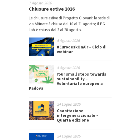
7 Agosto 2026
Chiusure estive 2026
Le chiusure estive di Progetto Giovani: la sede di
via Altinate è chiusa dal 10 al 21 agosto; il PG
Lab è chiuso dal 3 al 28 agosto.
5 Agosto 2026
#EurodeskOnAir – Ciclo di
webinar
4 Agosto 2026
Your small steps towards
sustainability –
Volontariato europeo a
Padova
24 Luglio 2026
Coabitazione
intergenerazionale –
Quarta edizione
24 Luglio 2026