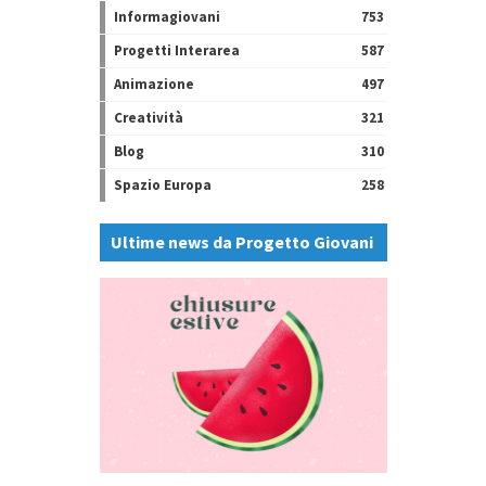
Informagiovani
753
Progetti Interarea
587
Animazione
497
Creatività
321
Blog
310
Spazio Europa
258
Ultime news da Progetto Giovani