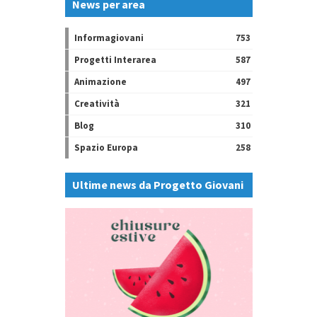
News per area
Informagiovani
753
Progetti Interarea
587
Animazione
497
Creatività
321
Blog
310
Spazio Europa
258
Ultime news da Progetto Giovani