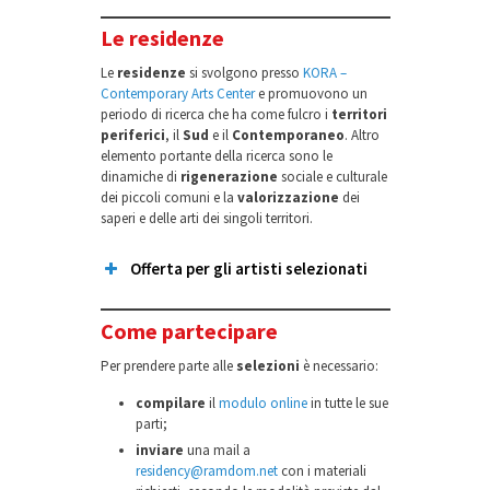
Le residenze
Le
residenze
si svolgono presso
KORA –
Contemporary Arts Center
e promuovono un
periodo di ricerca che ha come fulcro i
territori
periferici
, il
Sud
e il
Contemporaneo
. Altro
elemento portante della ricerca sono le
dinamiche di
rigenerazione
sociale e culturale
dei piccoli comuni e la
valorizzazione
dei
saperi e delle arti dei singoli territori.
Offerta per gli artisti selezionati
Come partecipare
stanza singola
Per prendere parte alle
selezioni
è necessario:
rimborso
compilare
il
modulo online
in tutte le sue
parti;
onorario
inviare
una mail a
residency@ramdom.net
con i materiali
budget