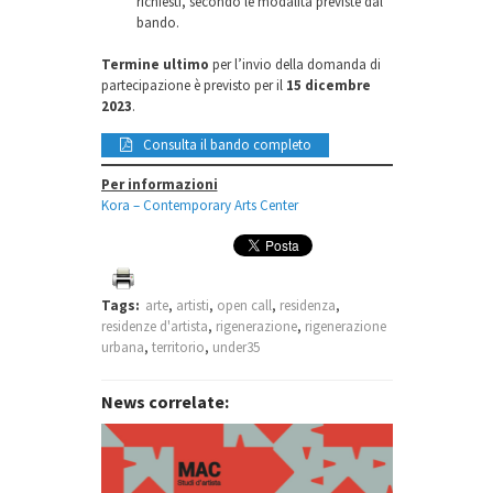
richiesti, secondo le modalità previste dal
bando.
Termine ultimo
per l’invio della domanda di
partecipazione è previsto per il
15 dicembre
2023
.
Consulta il bando completo
Per informazioni
Kora – Contemporary Arts Center
Tags:
arte
,
artisti
,
open call
,
residenza
,
residenze d'artista
,
rigenerazione
,
rigenerazione
urbana
,
territorio
,
under35
News correlate: