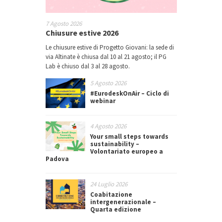
7 Agosto 2026
Chiusure estive 2026
Le chiusure estive di Progetto Giovani: la sede di
via Altinate è chiusa dal 10 al 21 agosto; il PG
Lab è chiuso dal 3 al 28 agosto.
5 Agosto 2026
#EurodeskOnAir – Ciclo di
webinar
4 Agosto 2026
Your small steps towards
sustainability –
Volontariato europeo a
Padova
24 Luglio 2026
Coabitazione
intergenerazionale –
Quarta edizione