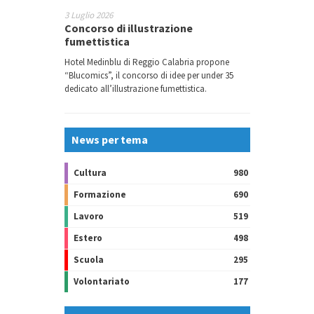
3 Luglio 2026
Concorso di illustrazione
fumettistica
Hotel Medinblu di Reggio Calabria propone
“Blucomics”, il concorso di idee per under 35
dedicato all’illustrazione fumettistica.
News per tema
Cultura
980
Formazione
690
Lavoro
519
Estero
498
Scuola
295
Volontariato
177