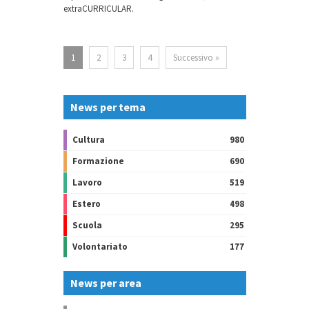
extraCURRICULAR.
1
2
3
4
Successivo »
News per tema
Cultura
980
Formazione
690
Lavoro
519
Estero
498
Scuola
295
Volontariato
177
News per area