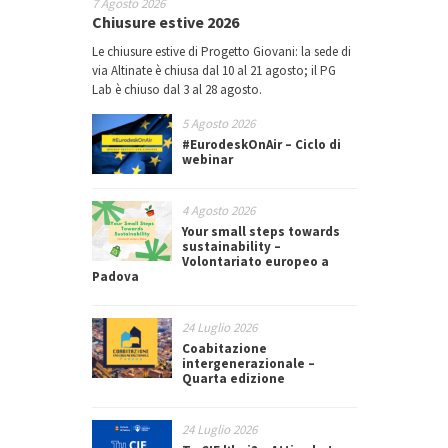
7 Agosto 2026
Chiusure estive 2026
Le chiusure estive di Progetto Giovani: la sede di
via Altinate è chiusa dal 10 al 21 agosto; il PG
Lab è chiuso dal 3 al 28 agosto.
5 Agosto 2026
#EurodeskOnAir – Ciclo di
webinar
4 Agosto 2026
Your small steps towards
sustainability –
Volontariato europeo a
Padova
24 Luglio 2026
Coabitazione
intergenerazionale –
Quarta edizione
24 Luglio 2026