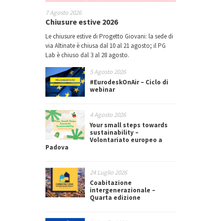
7 Agosto 2026
Chiusure estive 2026
Le chiusure estive di Progetto Giovani: la sede di
via Altinate è chiusa dal 10 al 21 agosto; il PG
Lab è chiuso dal 3 al 28 agosto.
5 Agosto 2026
#EurodeskOnAir – Ciclo di
webinar
4 Agosto 2026
Your small steps towards
sustainability –
Volontariato europeo a
Padova
24 Luglio 2026
Coabitazione
intergenerazionale –
Quarta edizione