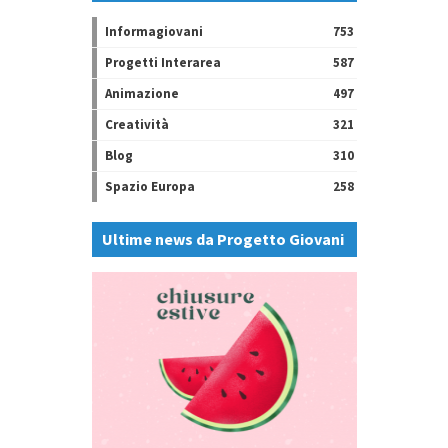
Informagiovani
753
Progetti Interarea
587
Animazione
497
Creatività
321
Blog
310
Spazio Europa
258
Ultime news da Progetto Giovani