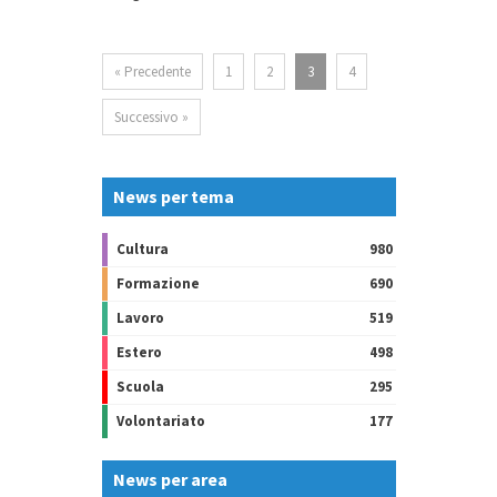
« Precedente
1
2
3
4
Successivo »
News per tema
Cultura
980
Formazione
690
Lavoro
519
Estero
498
Scuola
295
Volontariato
177
News per area