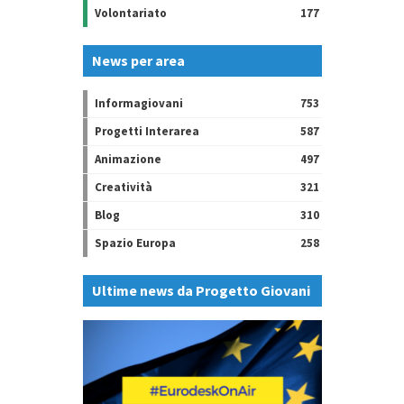
Volontariato
177
News per area
Informagiovani
753
Progetti Interarea
587
Animazione
497
Creatività
321
Blog
310
Spazio Europa
258
Ultime news da Progetto Giovani