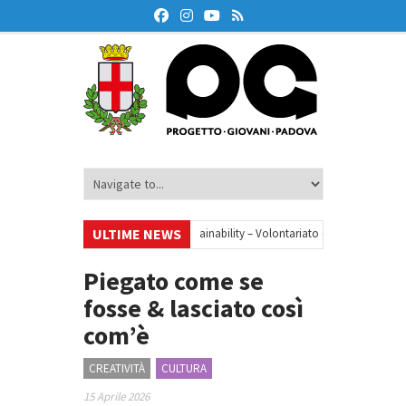
ULTIME NEWS
•
Your small steps towards sustainability – Volontariato europeo a Padova
zione finanziaria
•
Oxford Debate Lab – Borse di studio 2026/27
•
Piegato come se
fosse & lasciato così
com’è
CREATIVITÀ
CULTURA
15 Aprile 2026