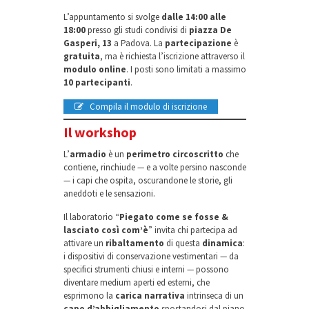
L’appuntamento si svolge
dalle 14:00 alle
18:00
presso gli studi condivisi di
piazza De
Gasperi, 13
a Padova. La
partecipazione
è
gratuita
, ma è richiesta l’iscrizione attraverso il
modulo online
. I posti sono limitati a massimo
10 partecipanti
.
Compila il modulo di iscrizione
Il workshop
L’
armadio
è un
perimetro circoscritto
che
contiene, rinchiude — e a volte persino nasconde
— i capi che ospita, oscurandone le storie, gli
aneddoti e le sensazioni.
Il laboratorio “
Piegato come se fosse &
lasciato così com’è
” invita chi partecipa ad
attivare un
ribaltamento
di questa
dinamica
:
i dispositivi di conservazione vestimentari — da
specifici strumenti chiusi e interni — possono
diventare medium aperti ed esterni, che
esprimono la
carica narrativa
intrinseca di un
capo d’abbigliamento
spostandosi dal piano