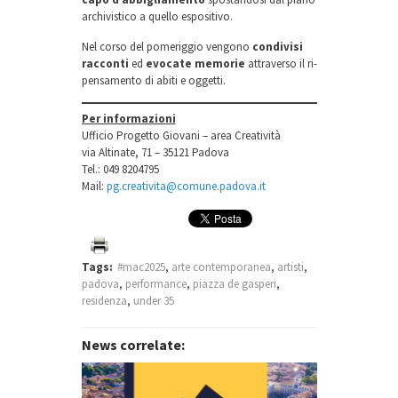
archivistico a quello espositivo.
Nel corso del pomeriggio vengono
condivisi
racconti
ed
evocate memorie
attraverso il ri-
pensamento di abiti e oggetti.
Per informazioni
Ufficio Progetto Giovani – area Creatività
via Altinate, 71 – 35121 Padova
Tel.: 049 8204795
Mail:
pg.creativita@comune.padova.it
Tags:
#mac2025
,
arte contemporanea
,
artisti
,
padova
,
performance
,
piazza de gasperi
,
residenza
,
under 35
News correlate: