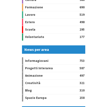
Formazione
690
Lavoro
519
Estero
498
Scuola
295
Volontariato
177
News per area
Informagiovani
753
Progetti Interarea
587
Animazione
497
Creatività
321
Blog
310
Spazio Europa
258