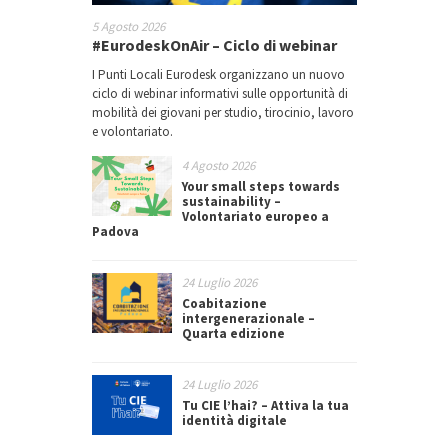
5 Agosto 2026
#EurodeskOnAir – Ciclo di webinar
I Punti Locali Eurodesk organizzano un nuovo
ciclo di webinar informativi sulle opportunità di
mobilità dei giovani per studio, tirocinio, lavoro
e volontariato.
4 Agosto 2026
Your small steps towards
sustainability –
Volontariato europeo a
Padova
24 Luglio 2026
Coabitazione
intergenerazionale –
Quarta edizione
24 Luglio 2026
Tu CIE l’hai? – Attiva la tua
identità digitale