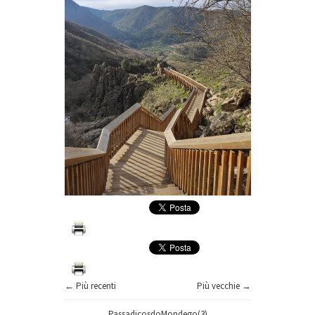
← Più recenti
Più vecchie →
PassadiçosdoMondego(3)