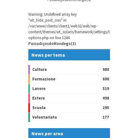
Warning
: Undefined array key
"wt_hide_post_nav" in
/var/www/clients/client1/web32/web/wp-
content/themes/wt_solaris/framework/settings/theme-
options.php
on line
1244
PassadiçosdoMondego(3)
News per tema
Cultura
980
Formazione
690
Lavoro
519
Estero
498
Scuola
295
Volontariato
177
News per area