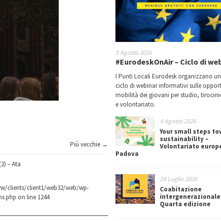
5 Agosto 2026
#EurodeskOnAir – Ciclo di we
I Punti Locali Eurodesk organizzano u
ciclo di webinar informativi sulle oppor
mobilità dei giovani per studio, tirocin
e volontariato.
4 Agosto 2026
Your small steps t
sustainability –
Più vecchie →
Volontariato europ
Padova
2) – Ata
24 Luglio 2026
w/clients/client1/web32/web/wp-
Coabitazione
intergenerazionale
ns.php
on line
1244
Quarta edizione