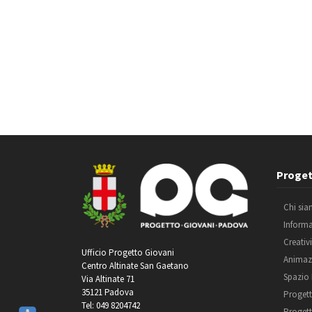
Proget
Chi si
Inform
Creativ
Ufficio Progetto Giovani
Animaz
Centro Altinate San Gaetano
Spazio
Via Altinate 71
35121 Padova
Progett
Tel: 049 8204742
Progett