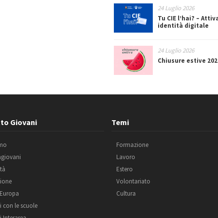
24 Luglio 2026
Tu CIE l’hai? – Attiv
identità digitale
24 Luglio 2026
Chiusure estive 202
to Giovani
Temi
amo
Formazione
agiovani
Lavoro
ità
Estero
ione
Volontariato
 Europa
Cultura
i con le scuole
i Interarea