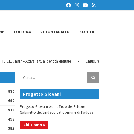
NE
CULTURA
VOLONTARIATO
SCUOLA
IE l’hai? – Attiva la tua identità digitale
•
Chiusure estive 2026
•
FéMO 
980
Progetto Giovani
690
Progetto Giovani è un ufficio del Settore
519
Gabinetto del Sindaco del Comune di Padova.
498
Chi siamo »
295