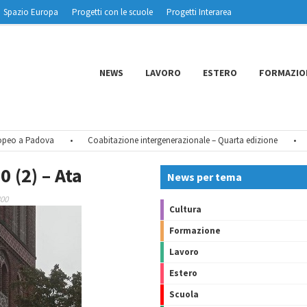
Spazio Europa
Progetti con le scuole
Progetti Interarea
NEWS
LAVORO
ESTERO
FORMAZIO
o a Padova
•
Coabitazione intergenerazionale – Quarta edizione
•
Tu C
 (2) – Ata
News per tema
800
Cultura
Formazione
Lavoro
Estero
Scuola