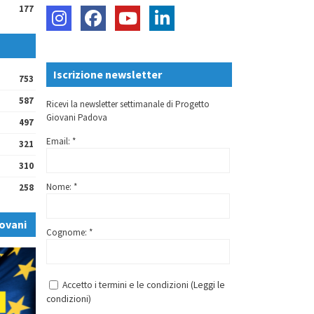
177
Iscrizione newsletter
753
587
Ricevi la newsletter settimanale di Progetto
Giovani Padova
497
Email: *
321
310
Nome: *
258
ovani
Cognome: *
Accetto i termini e le condizioni (
Leggi le
condizioni
)