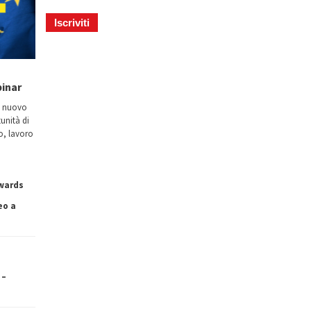
binar
n nuovo
tunità di
io, lavoro
owards
eo a
 –