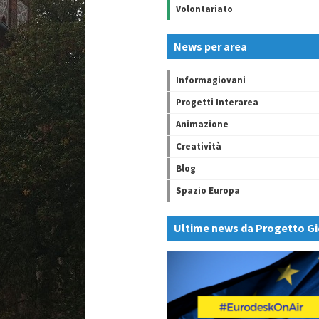
Volontariato
News per area
Informagiovani
Progetti Interarea
Animazione
Creatività
Blog
Spazio Europa
Ultime news da Progetto Gi