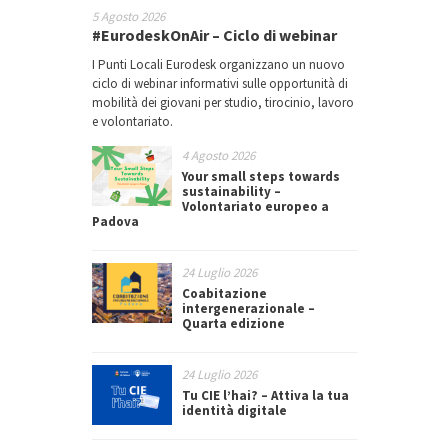
5 Agosto 2026
#EurodeskOnAir – Ciclo di webinar
I Punti Locali Eurodesk organizzano un nuovo
ciclo di webinar informativi sulle opportunità di
mobilità dei giovani per studio, tirocinio, lavoro
e volontariato.
4 Agosto 2026
Your small steps towards
sustainability –
Volontariato europeo a
Padova
24 Luglio 2026
Coabitazione
intergenerazionale –
Quarta edizione
24 Luglio 2026
Tu CIE l’hai? – Attiva la tua
identità digitale