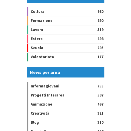
Cultura
980
Formazione
690
Lavoro
519
Estero
498
Scuola
295
Volontariato
177
News per area
Informagiovani
753
Progetti Interarea
587
Animazione
497
Creatività
321
Blog
310