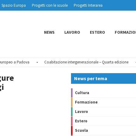
Spazio Europa
Progetti con le scuole
Progetti Interarea
NEWS
LAVORO
ESTERO
FORMAZIO
ropeo a Padova
•
Coabitazione intergenerazionale – Quarta edizione
•
gure
News per tema
gi
Cultura
Formazione
Lavoro
Estero
Scuola