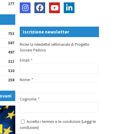
177
Iscrizione newsletter
753
587
Ricevi la newsletter settimanale di Progetto
Giovani Padova
497
Email: *
321
310
Nome: *
258
ovani
Cognome: *
Accetto i termini e le condizioni (
Leggi le
condizioni
)