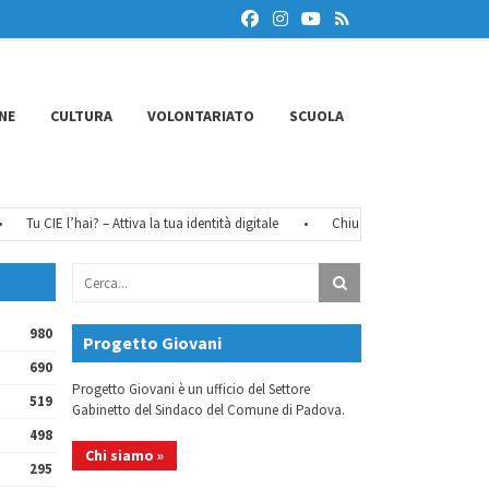
NE
CULTURA
VOLONTARIATO
SCUOLA
Tu CIE l’hai? – Attiva la tua identità digitale
•
Chiusure estive 2026
•
F
980
Progetto Giovani
690
Progetto Giovani è un ufficio del Settore
519
Gabinetto del Sindaco del Comune di Padova.
498
Chi siamo »
295