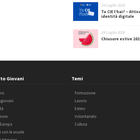
24 Luglio 2026
Tu CIE l’hai? – Attiv
identità digitale
24 Luglio 2026
Chiusure estive 202
to Giovani
Temi
amo
Formazione
agiovani
Lavoro
ità
Estero
ione
Volontariato
 Europa
Cultura
i con le scuole
i Interarea