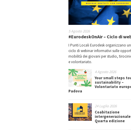
5 Agosto 2026
#EurodeskOnAir – Ciclo di we
I Punti Locali Eurodesk organizzano u
ciclo di webinar informativi sulle oppor
mobilità dei giovani per studio, tirocin
e volontariato.
4 Agosto 2026
Your small steps t
sustainability –
Volontariato europ
Padova
24 Luglio 2026
Coabitazione
intergenerazionale
Quarta edizione