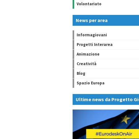
Volontariato
News per area
Informagiovani
Progetti Interarea
Animazione
Creatività
Blog
Spazio Europa
Ultime news da Progetto Gi