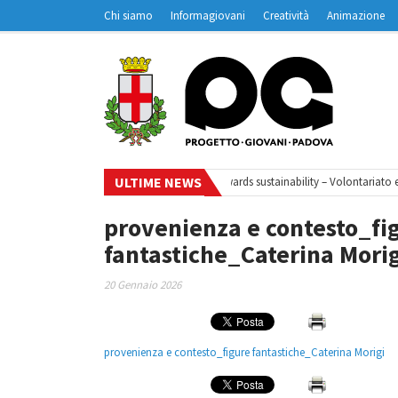
Chi siamo
Informagiovani
Creatività
Animazione
Contatti
Padovanet
ULTIME NEWS
iclo di webinar
•
Your small steps towards sustainability – Volontariato eu
provenienza e contesto_fi
fantastiche_Caterina Mori
20 Gennaio 2026
provenienza e contesto_figure fantastiche_Caterina Morigi