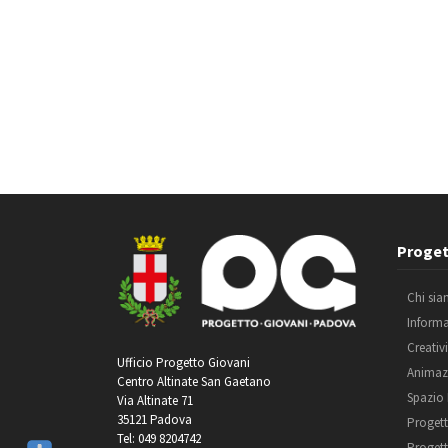
Proget
Chi si
Inform
Creativ
Ufficio Progetto Giovani
Animaz
Centro Altinate San Gaetano
Spazio
Via Altinate 71
35121 Padova
Progett
Tel: 049 8204742
Progett