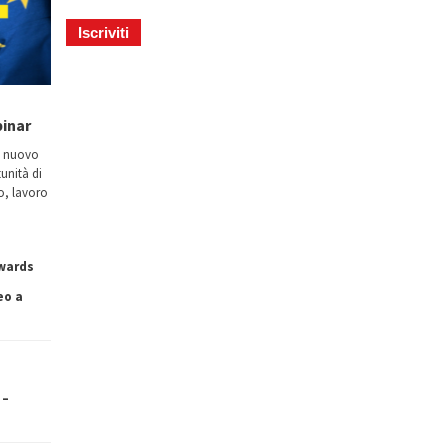
binar
n nuovo
tunità di
io, lavoro
owards
eo a
 –