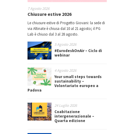
7 Agosto 2026
Chiusure estive 2026
Le chiusure estive di Progetto Giovani: la sede di
via Altinate è chiusa dal 10 al 21 agosto; il PG
Lab è chiuso dal 3 al 28 agosto.
5 Agosto 2026
#EurodeskOnAir – Ciclo di
webinar
4 Agosto 2026
Your small steps towards
sustainability –
Volontariato europeo a
Padova
24 Luglio 2026
Coabitazione
intergenerazionale –
Quarta edizione