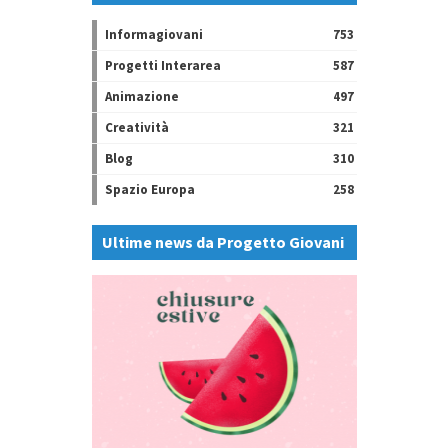
Informagiovani
753
Progetti Interarea
587
Animazione
497
Creatività
321
Blog
310
Spazio Europa
258
Ultime news da Progetto Giovani