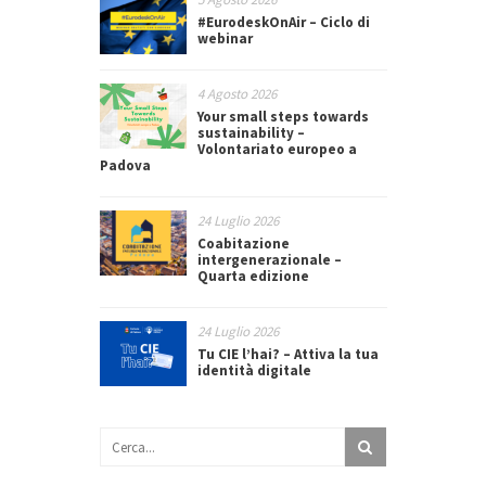
#EurodeskOnAir – Ciclo di
webinar
4 Agosto 2026
Your small steps towards
sustainability –
Volontariato europeo a
Padova
24 Luglio 2026
Coabitazione
intergenerazionale –
Quarta edizione
24 Luglio 2026
Tu CIE l’hai? – Attiva la tua
identità digitale