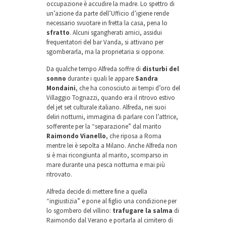
occupazione è accudire la madre. Lo spettro di
un’azione da parte dell’Ufficio d’igiene rende
necessario svuotare in fretta la casa, pena lo
sfratto
. Alcuni sgangherati amici, assidui
frequentatori del bar Vanda, si attivano per
sgomberarla, ma la proprietaria si oppone.
Da qualche tempo Alfreda soffre di
disturbi del
sonno
durante i quali le appare
Sandra
Mondaini
, che ha conosciuto ai tempi d’oro del
Villaggio Tognazzi, quando era il ritrovo estivo
del jet set culturale italiano. Alfreda, nei suoi
deliri notturni, immagina di parlare con l’attrice,
sofferente per la “separazione” dal marito
Raimondo Vianello
, che riposa a Roma
mentre lei è sepolta a Milano. Anche Alfreda non
si è mai ricongiunta al marito, scomparso in
mare durante una pesca notturna e mai più
ritrovato.
Alfreda decide di mettere fine a quella
“ingiustizia” e pone al figlio una condizione per
lo sgombero del villino:
trafugare la salma
di
Raimondo dal Verano e portarla al cimitero di