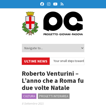
ULTIME NEWS
deskOnAir – Ciclo di webinar
•
Your small steps towards sustainability – Vo
azione finanziaria
•
Oxford Debate Lab – Borse di studio 2026/27
•
Roberto Venturini –
L’anno che a Roma fu
due volte Natale
CULTURA
PROGETTI INTERAREA
8 Settembre 2021