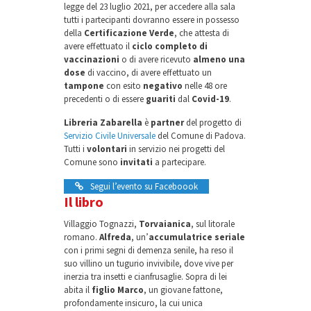
legge del 23 luglio 2021, per accedere alla sala
tutti i partecipanti dovranno essere in possesso
della
Certificazione Verde
, che attesta di
avere effettuato il
ciclo completo di
vaccinazioni
o di avere ricevuto
almeno una
dose
di vaccino, di avere effettuato un
tampone
con esito
negativo
nelle 48 ore
precedenti o di essere
guariti
dal
Covid-19
.
Libreria Zabarella
è
partner
del progetto di
Servizio Civile Universale
del Comune di Padova.
Tutti i
volontari
in servizio nei progetti del
Comune sono
invitati
a partecipare.
Segui l’evento su Faceboook
Il libro
Villaggio Tognazzi,
Torvaianica
, sul litorale
romano.
Alfreda
, un’
accumulatrice seriale
con i primi segni di demenza senile, ha reso il
suo villino un tugurio invivibile, dove vive per
inerzia tra insetti e cianfrusaglie. Sopra di lei
abita il
figlio Marco
, un giovane fattone,
profondamente insicuro, la cui unica