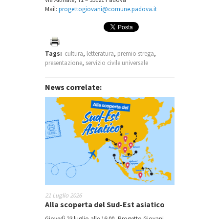
Mail:
progettogiovani@comune.padova.it
Tags:
cultura
,
letteratura
,
premio strega
,
presentazione
,
servizio civile universale
News correlate:
21 Luglio 2026
Alla scoperta del Sud-Est asiatico
Giovedì 23 luglio alle 16:00, Progetto Giovani