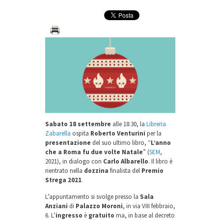
Sabato 18 settembre
alle 18:30, la
Libreria
Zabarella
ospita
Roberto Venturini
per la
presentazione
del suo ultimo libro, “
L’anno
che a Roma fu due volte Natale
” (
SEM
,
2021), in dialogo con
Carlo Albarello
. Il libro è
rientrato nella
dozzina
finalista del
Premio
Strega 2021
.
L’appuntamento si svolge presso la
Sala
Anziani
di
Palazzo Moroni
, in via VIII febbraio,
6. L’
ingresso
è
gratuito
ma, in base al decreto