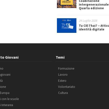
Coabitazione
intergenerazionale
Quarta edizione
24 Luglio 2026
Tu CIE l’hai? – Attiv
identità digitale
to Giovani
Temi
amo
Formazione
agiovani
Lavoro
ità
Estero
ione
Volontariato
 Europa
Cultura
i con le scuole
i Interarea