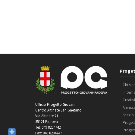
Proget
Chi si
Inform
Creativ
Ufficio Progetto Giovani
Animaz
Centro Altinate San Gaetano
Spazio
Via Altinate 71
35121 Padova
Progett
Tel: 049 8204742
Progett
Fax: 049 8204747