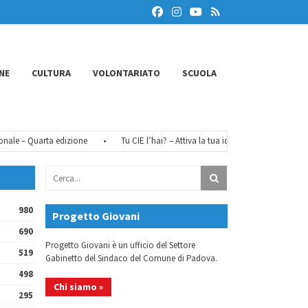
NE
CULTURA
VOLONTARIATO
SCUOLA
e – Quarta edizione
•
Tu CIE l’hai? – Attiva la tua identità digitale
•
Fé
980
Progetto Giovani
690
Progetto Giovani è un ufficio del Settore
519
Gabinetto del Sindaco del Comune di Padova.
498
Chi siamo »
295