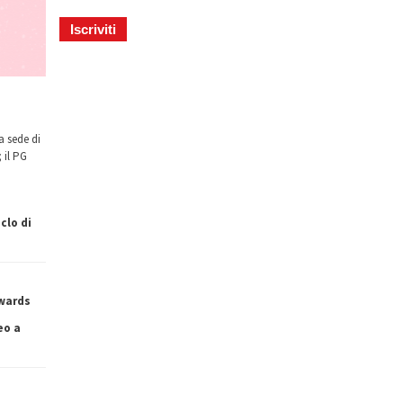
a sede di
 il PG
clo di
owards
eo a