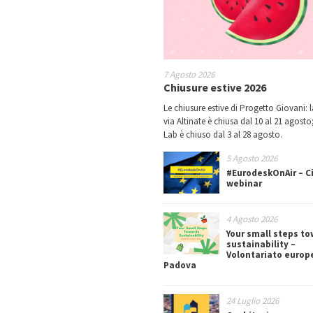
7 Agosto 2026
Chiusure estive 2026
Le chiusure estive di Progetto Giovani: l
via Altinate è chiusa dal 10 al 21 agosto;
Lab è chiuso dal 3 al 28 agosto.
5 Agosto 2026
#EurodeskOnAir – Ci
webinar
4 Agosto 2026
Your small steps t
sustainability –
Volontariato europ
Padova
24 Luglio 2026