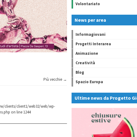
Volontariato
News per area
Informagiovani
Progetti Interarea
Animazione
Creatività
Blog
Più vecchie →
Spazio Europa
Ultime news da Progetto Gi
w/clients/client1/web32/web/wp-
ns.php
on line
1244