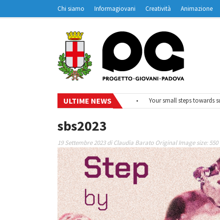
Chi siamo
Informagiovani
Creatività
Animazione
Contatti
Padovanet
ULTIME NEWS
•
#EurodeskOnAir – Ciclo di webinar
•
Your small steps towards susta
sbs2023
19 Settembre 2023
di
Claudia Barato
Original Image size:
550 