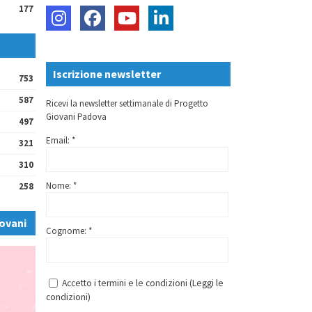
177
Iscrizione newsletter
753
587
Ricevi la newsletter settimanale di Progetto
Giovani Padova
497
Email: *
321
310
Nome: *
258
ovani
Cognome: *
Accetto i termini e le condizioni (
Leggi le
condizioni
)