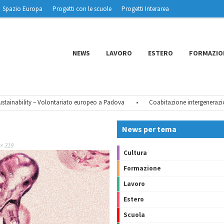
Spazio Europa
Progetti con le scuole
Progetti Interarea
NEWS
LAVORO
ESTERO
FORMAZIO
inability – Volontariato europeo a Padova
•
Coabitazione intergenerazional
News per tema
× 319
Cultura
Formazione
Lavoro
Estero
Scuola