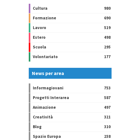
Cultura
980
Formazione
690
Lavoro
519
Estero
498
Scuola
295
Volontariato
177
News per area
Informagiovani
753
Progetti Interarea
587
Animazione
497
Creatività
321
Blog
310
Spazio Europa
258