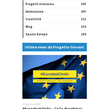
Progetti Interarea
587
Animazione
497
Creatività
321
Blog
310
Spazio Europa
258
Ultime news da Progetto Giovani
5 Agosto 2026
#EurodeskOnAir – Ciclo di webinar