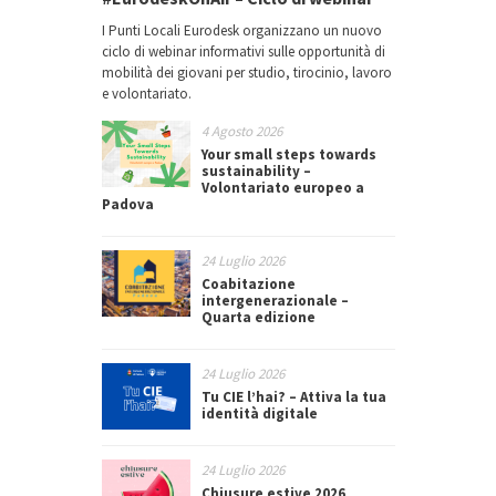
I Punti Locali Eurodesk organizzano un nuovo
ciclo di webinar informativi sulle opportunità di
mobilità dei giovani per studio, tirocinio, lavoro
e volontariato.
4 Agosto 2026
Your small steps towards
sustainability –
Volontariato europeo a
Padova
24 Luglio 2026
Coabitazione
intergenerazionale –
Quarta edizione
24 Luglio 2026
Tu CIE l’hai? – Attiva la tua
identità digitale
24 Luglio 2026
Chiusure estive 2026