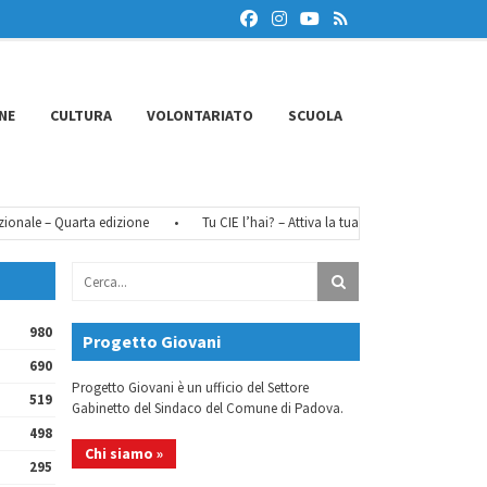
NE
CULTURA
VOLONTARIATO
SCUOLA
le – Quarta edizione
•
Tu CIE l’hai? – Attiva la tua identità digitale
•
F
980
Progetto Giovani
690
Progetto Giovani è un ufficio del Settore
519
Gabinetto del Sindaco del Comune di Padova.
498
Chi siamo »
295