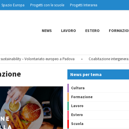
Spazio Europa
Progetti con le scuole
Progetti Interarea
NEWS
LAVORO
ESTERO
FORMAZIO
tainability – Volontariato europeo a Padova
•
Coabitazione intergeneraziona
razione
News per tema
Cultura
Formazione
Lavoro
Estero
Scuola