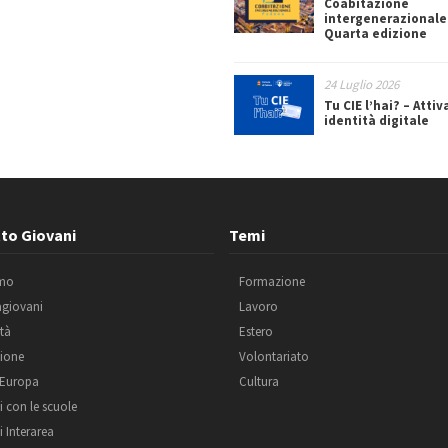
Coabitazione
intergenerazionale
Quarta edizione
24 Luglio 2026
Tu CIE l’hai? – Attiv
identità digitale
to Giovani
Temi
amo
Formazione
agiovani
Lavoro
ità
Estero
ione
Volontariato
 Europa
Cultura
i con le scuole
i Interarea