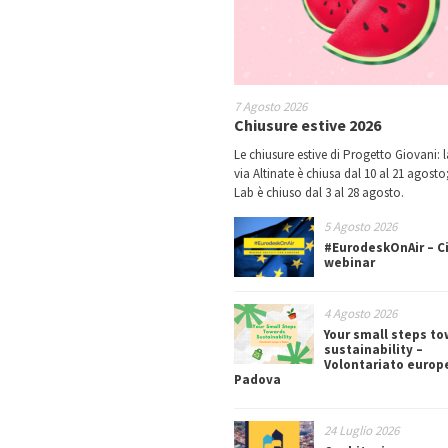
7 Agosto 2026
Chiusure estive 2026
Le chiusure estive di Progetto Giovani: l
via Altinate è chiusa dal 10 al 21 agosto;
Lab è chiuso dal 3 al 28 agosto.
5 Agosto 2026
#EurodeskOnAir – Ci
webinar
4 Agosto 2026
Your small steps t
sustainability –
Volontariato europ
Padova
24 Luglio 2026