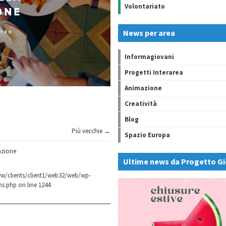
Volontariato
News per area
Informagiovani
Progetti Interarea
Animazione
Creatività
Blog
Più vecchie →
Spazio Europa
razione
Ultime news da Progetto Gi
w/clients/client1/web32/web/wp-
ns.php
on line
1244