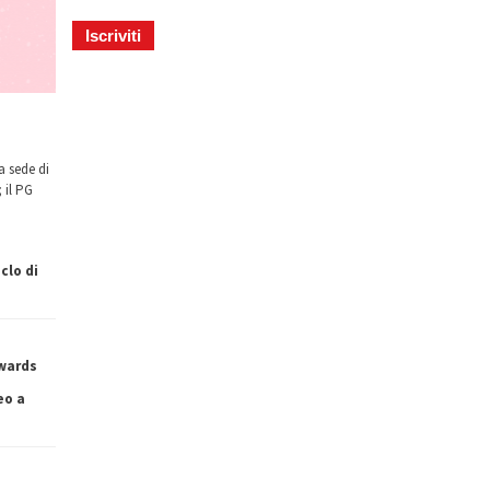
a sede di
 il PG
clo di
owards
eo a