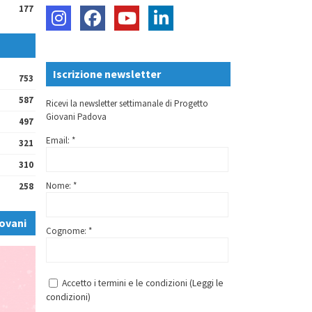
177
Iscrizione newsletter
753
587
Ricevi la newsletter settimanale di Progetto
Giovani Padova
497
Email: *
321
310
Nome: *
258
ovani
Cognome: *
Accetto i termini e le condizioni (
Leggi le
condizioni
)