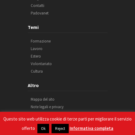
Contatti
Padovanet
Temi
Formazione
Lavoro
Estero
Volontariato
Cultura
Altro
Mappa del sito
Note legali e privacy
Cookie
Questo sito web utilizza cookie di terze parti per migliorare il servizio
Credits
offerto
Informativa completa
Ok
Reject