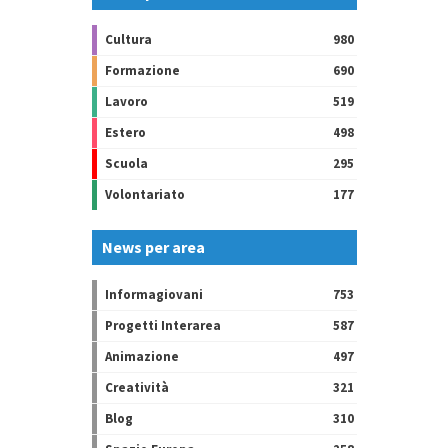
Cultura
980
Formazione
690
Lavoro
519
Estero
498
Scuola
295
Volontariato
177
News per area
Informagiovani
753
Progetti Interarea
587
Animazione
497
Creatività
321
Blog
310