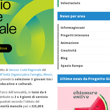
Volontariato
News per area
Informagiovani
Progetti Interarea
Animazione
Creatività
Blog
Spazio Europa
etto di
Servizio Civile Regionale
del
ell’Unità Organizzativa Famiglia, Minori,
Ultime news da Progetto Gi
o prevede la
selezione
di
giovani tra i
educative e culturali.
l’arco dell’annualità, in
turni da 6
stribuite su
3 o 4 giorni di servizio
.
nquadrati secondo l’istituto del
ennità mensile
pari a
315,00 €
.