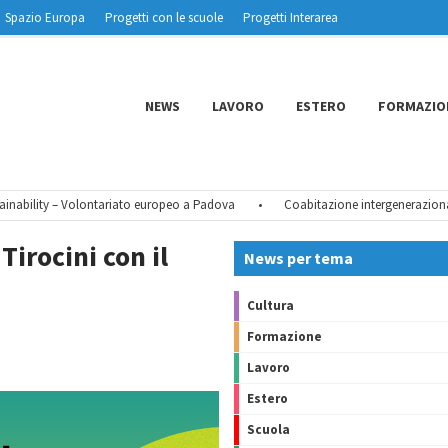
Spazio Europa
Progetti con le scuole
Progetti Interarea
NEWS
LAVORO
ESTERO
FORMAZIO
lity – Volontariato europeo a Padova
•
Coabitazione intergenerazionale – Q
Tirocini con il
News per tema
Cultura
Formazione
Lavoro
Estero
Scuola