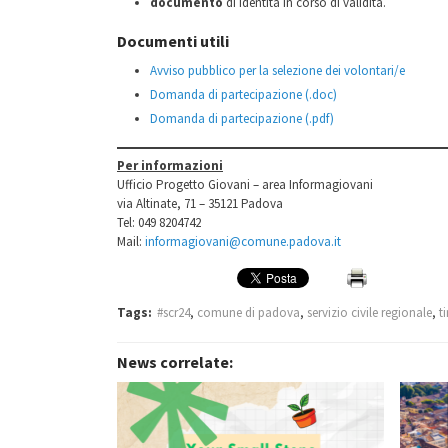
documento
di identità in corso di validità.
Documenti utili
Avviso pubblico per la selezione dei volontari/e
Domanda di partecipazione (.doc)
abbiano prestato servizio civile regionale
Domanda di partecipazione (.pdf)
abbiano in corso rapporti di lavoro
Per informazioni
con l’ente
Ufficio Progetto Giovani – area Informagiovani
via Altinate, 71 – 35121 Padova
Tel: 049 8204742
Mail:
informagiovani@comune.padova.it
Tags:
#scr24
,
comune di padova
,
servizio civile regionale
,
t
News correlate: