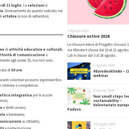
rdì 11 luglio
. Le
selezioni
si
io
. Diversamente da quanto indicato nel
di
ottobre
(e non di settembre).
7 Agosto 2026
Chiusure estive 2026
Le chiusure estive di Progetto Giovani: l
one
di
attività educative e culturali
,
via Altinate è chiusa dal 10 al 21 agosto;
ttività di comunicazione
e
Lab è chiuso dal 3 al 28 agosto.
emente agli under 35, ma non solo.
5 Agosto 2026
rata di
50 ore
.
#EurodeskOnAir – Ci
webinar
spiranti volontari possono esprimere fino
ri interessi e competenze.
4 Agosto 2026
attica integrativa
per le scuole
Your small steps t
riori;
sustainability –
Volontariato europ
ce
e diritti umani;
Padova
ute
e benessere;
unicazione
ai cittadini;
24 Luglio 2026
tti
e partecipazione.