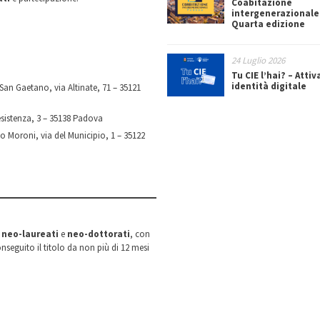
Coabitazione
intergenerazionale
Quarta edizione
24 Luglio 2026
Tu CIE l’hai? – Attiv
identità digitale
 San Gaetano, via Altinate, 71 – 35121
esistenza, 3 – 35138 Padova
o Moroni, via del Municipio, 1 – 35122
o
neo-laureati
e
neo-dottorati
, con
seguito il titolo da non più di 12 mesi