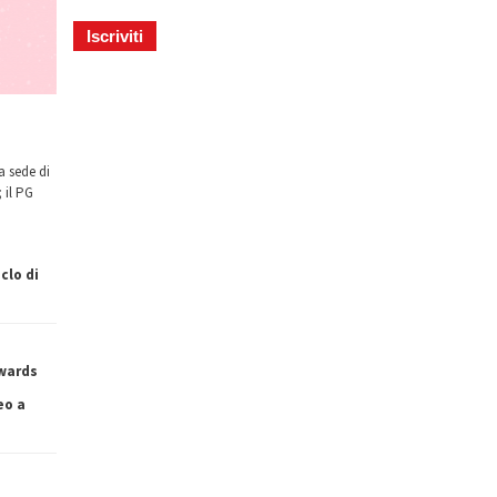
a sede di
 il PG
clo di
owards
eo a