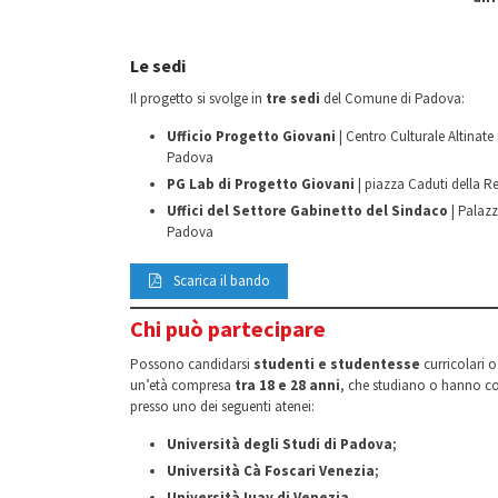
Le sedi
Il progetto si svolge in
tre sedi
del Comune di Padova:
Ufficio Progetto Giovani
| Centro Culturale Altinate
Padova
PG Lab di Progetto Giovani
| piazza Caduti della R
Uffici del Settore Gabinetto del Sindaco
| Palazz
Padova
Scarica il bando
Chi può partecipare
Possono candidarsi
studenti e studentesse
curricolari 
un’età compresa
tra 18 e 28 anni
, che studiano o hanno con
presso uno dei seguenti atenei:
Università degli Studi di Padova
;
Università Cà Foscari Venezia
;
Università Iuav di Venezia
.