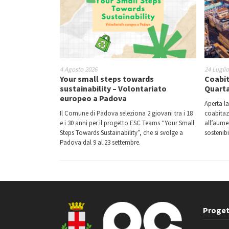
4 Agosto 2026
24 Lugli
Your small steps towards
Coabit
sustainability – Volontariato
Quarta
europeo a Padova
Aperta la
Il Comune di Padova seleziona 2 giovani tra i 18
coabitaz
e i 30 anni per il progetto ESC Teams “Your Small
all’aumen
Steps Towards Sustainability”, che si svolge a
sostenibil
Padova dal 9 al 23 settembre.
Proget