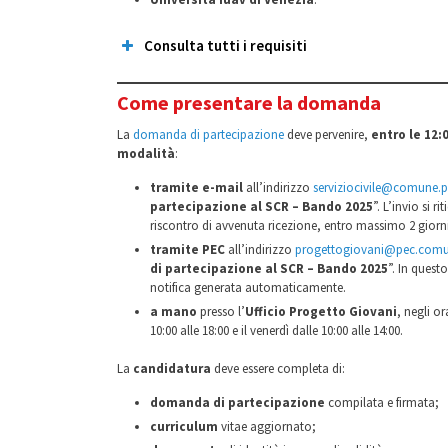
Consulta tutti i requisiti
Come presentare la domanda
La
domanda di partecipazione
deve pervenire,
entro le 12:0
modalità
:
tramite e-mail
all’indirizzo
serviziocivile@comune.p
resid
partecipazione al SCR – Bando 2025
”. L’invio si 
riscontro di avvenuta ricezione, entro massimo 2 giorni 
tramite PEC
all’indirizzo
progettogiovani@pec.comu
non aver riportato condanna
di partecipazione al SCR – Bando 2025
”. In questo
notifica generata automaticamente.
a mano
presso l’
Ufficio Progetto Giovani
, negli or
10:00 alle 18:00 e il venerdì dalle 10:00 alle 14:00.
La
candidatura
deve essere completa di:
titolare di un conto corrente/carta 
domanda di partecipazione
compilata e firmata;
curriculum
vitae aggiornato;