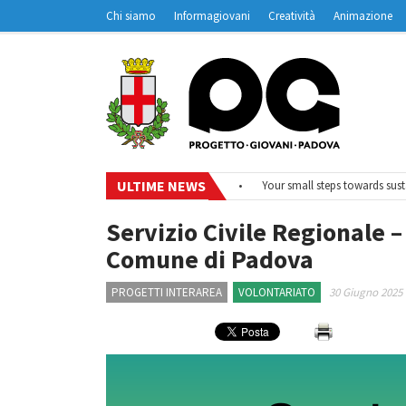
Chi siamo
Informagiovani
Creatività
Animazione
Contatti
Padovanet
ULTIME NEWS
#EurodeskOnAir – Ciclo di webinar
•
Your small steps towards sustainabi
Servizio Civile Regionale – 
Comune di Padova
PROGETTI INTERAREA
VOLONTARIATO
30 Giugno 2025