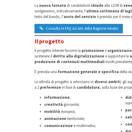
La
nuova tornata
di candidature
chiude
alle 12:00 di
vene
svolgeranno, indicativamente, l’
ultima settimana di lugl
testo del bando, l’
avvio del servizio
è previsto per il mese 
Consulta le FAQ sul sito della Regione Veneto
Il progetto
Il progetto intende favorire la
promozione
e
organizzazi
sostenere il
diritto alla digitalizzazione
e supportare le
a
produzione di contenuti multimediali
rivolti prevalent
È prevista una
formazione generale e specifica
della du
Le attività di progetto si articolano in
diversi ambiti
; gli a
a 2
preferenze
in fase di
candidatura
, sulla base dei prop
informazione
;
did
supe
creatività
giovanile;
pa
mobilità
europea;
sal
animazione
territoriale;
com
comunicazione
e multimedia;
diri