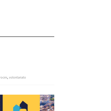
irocini
,
volontariato