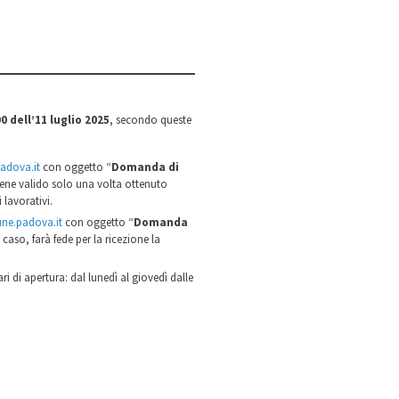
0 dell’11 luglio 2025
, secondo queste
adova.it
con oggetto “
Domanda di
enti o domiciliate/i in Veneto
ritiene valido solo una volta ottenuto
lavorativi.
ne.padova.it
con oggetto “
Domanda
 caso, farà fede per la ricezione la
ari di apertura: dal lunedì al giovedì dalle
prepagata