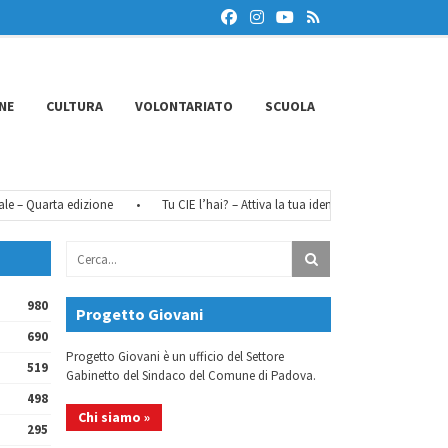
NE
CULTURA
VOLONTARIATO
SCUOLA
uarta edizione
•
Tu CIE l’hai? – Attiva la tua identità digitale
•
FéMO 20
980
Progetto Giovani
690
Progetto Giovani è un ufficio del Settore
519
Gabinetto del Sindaco del Comune di Padova.
498
Chi siamo »
295