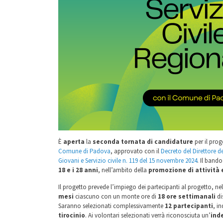
È
aperta
la
seconda tornata di candidature
per il prog
Comune di Padova
, approvato con il
Decreto del Direttore d
Giovani e Servizio civile n. 119 del 15 novembre 2024
. Il band
18 e i 28 anni
, nell’ambito della
promozione di attività 
Il progetto prevede l’impiego dei partecipanti al progetto, nel
mesi
ciascuno con un monte ore di
18 ore settimanali
di
Saranno selezionati complessivamente
12 partecipanti
, i
tirocinio
. Ai volontari selezionati verrà riconosciuta un’
ind