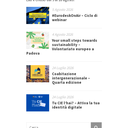
5 Agosto 2026
#EurodeskOnAir – Ciclo di
webinar
4 Agosto 2026
Your small steps towards
sustainability –
Volontariato europeo a
Padova
24 Luglio 2026
Coabitazione
intergenerazionale –
Quarta edizione
24 Luglio 2026
Tu CIE l’hai? – Attiva la tua
identità digitale