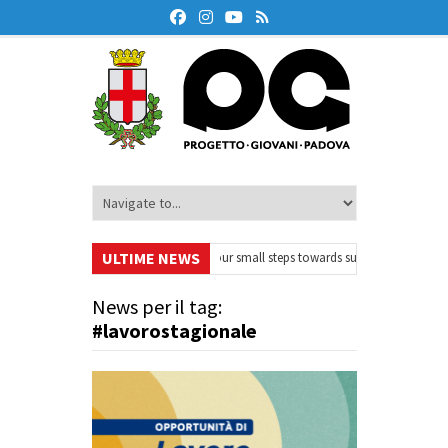
ULTIME NEWS
OnAir – Ciclo di webinar
•
Your small steps towards sustainability – Volont
ne finanziaria
•
Oxford Debate Lab – Borse di studio 2026/27
•
News per il tag:
#lavorostagionale