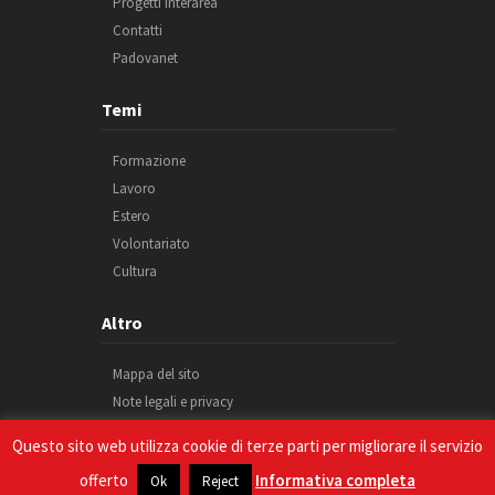
Progetti Interarea
Contatti
Padovanet
Temi
Formazione
Lavoro
Estero
Volontariato
Cultura
Altro
Mappa del sito
Note legali e privacy
Cookie
Questo sito web utilizza cookie di terze parti per migliorare il servizio
Credits
offerto
Informativa completa
Ok
Reject