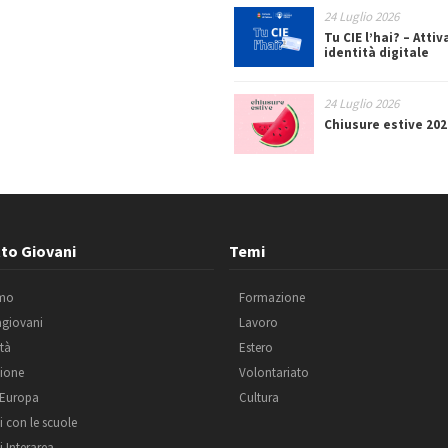
24 Luglio 2026
Tu CIE l’hai? – Attiv
identità digitale
24 Luglio 2026
Chiusure estive 202
to Giovani
Temi
amo
Formazione
agiovani
Lavoro
ità
Estero
ione
Volontariato
 Europa
Cultura
i con le scuole
i Interarea