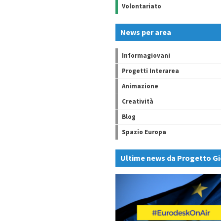
Volontariato
News per area
Informagiovani
Progetti Interarea
Animazione
Creatività
Blog
Spazio Europa
Ultime news da Progetto Gi