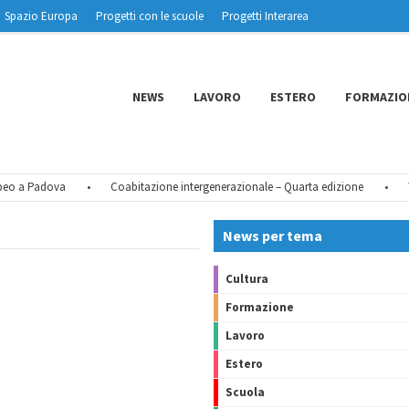
Spazio Europa
Progetti con le scuole
Progetti Interarea
NEWS
LAVORO
ESTERO
FORMAZIO
o a Padova
•
Coabitazione intergenerazionale – Quarta edizione
•
Tu 
News per tema
Cultura
Formazione
Lavoro
Estero
Scuola