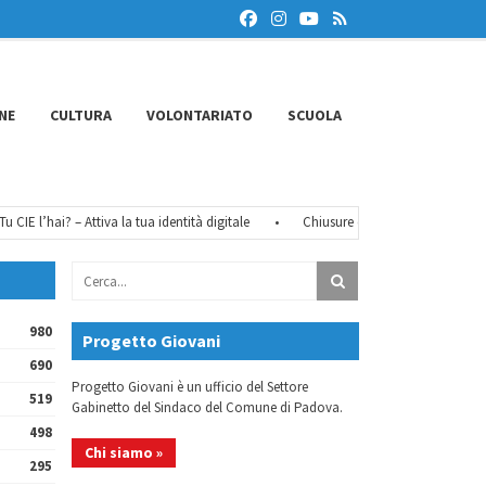
NE
CULTURA
VOLONTARIATO
SCUOLA
CIE l’hai? – Attiva la tua identità digitale
•
Chiusure estive 2026
•
FéMO 
980
Progetto Giovani
690
Progetto Giovani è un ufficio del Settore
519
Gabinetto del Sindaco del Comune di Padova.
498
Chi siamo »
295