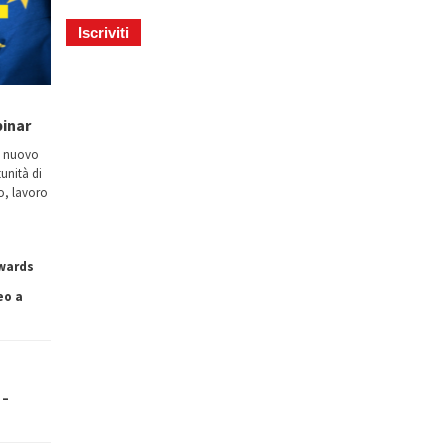
binar
n nuovo
tunità di
io, lavoro
owards
eo a
 –