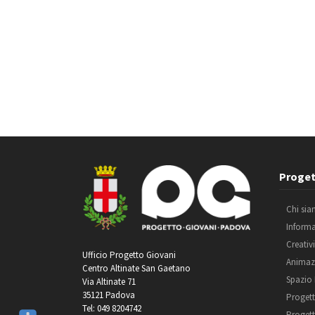
Proget
Chi si
Inform
Creativ
Ufficio Progetto Giovani
Animaz
Centro Altinate San Gaetano
Spazio
Via Altinate 71
35121 Padova
Progett
Tel: 049 8204742
Progett