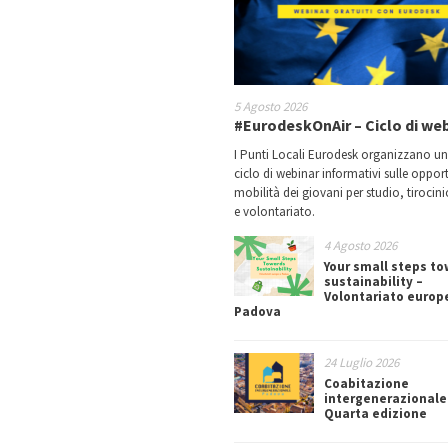
5 Agosto 2026
#EurodeskOnAir – Ciclo di we
I Punti Locali Eurodesk organizzano u
ciclo di webinar informativi sulle oppor
mobilità dei giovani per studio, tirocin
e volontariato.
4 Agosto 2026
Your small steps t
sustainability –
Volontariato europ
Padova
24 Luglio 2026
Coabitazione
intergenerazionale
Quarta edizione