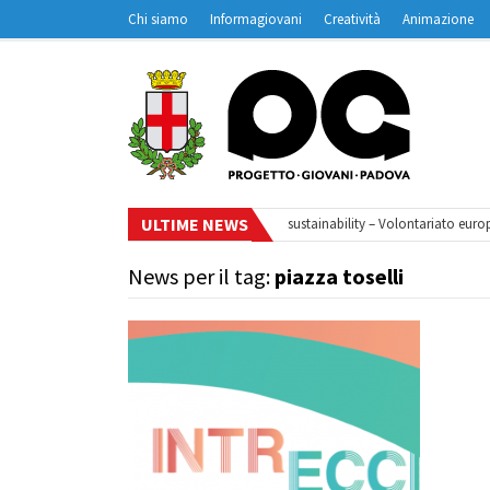
Chi siamo
Informagiovani
Creatività
Animazione
Contatti
Padovanet
ULTIME NEWS
 di webinar
•
Your small steps towards sustainability – Volontariato europe
News per il tag:
piazza toselli