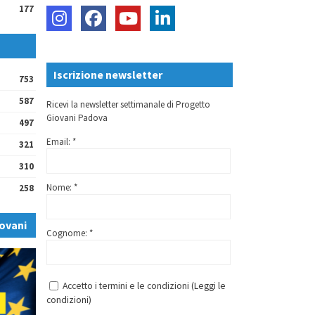
177
Iscrizione newsletter
753
587
Ricevi la newsletter settimanale di Progetto
Giovani Padova
497
Email: *
321
310
Nome: *
258
ovani
Cognome: *
Accetto i termini e le condizioni (
Leggi le
condizioni
)