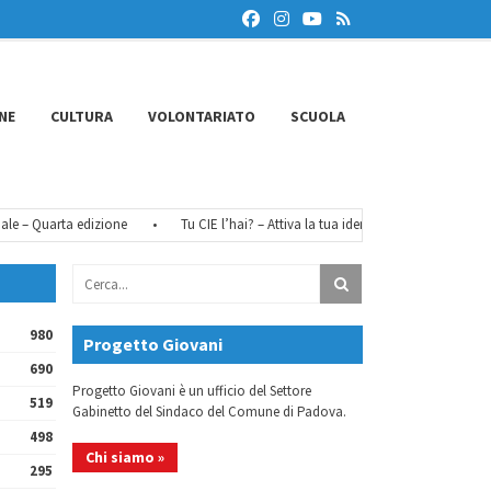
NE
CULTURA
VOLONTARIATO
SCUOLA
– Quarta edizione
•
Tu CIE l’hai? – Attiva la tua identità digitale
•
FéMO
980
Progetto Giovani
690
Progetto Giovani è un ufficio del Settore
519
Gabinetto del Sindaco del Comune di Padova.
498
Chi siamo »
295