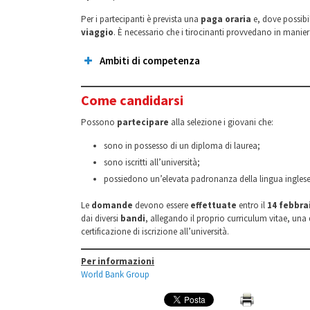
Per i partecipanti è prevista una
paga oraria
e, dove possibi
viaggio
. È necessario che i tirocinanti provvedano in mani
Ambiti di competenza
Come candidarsi
Possono
partecipare
alla selezione i giovani che:
sono in possesso di un diploma di laurea;
sono iscritti all’università;
possiedono un’elevata padronanza della lingua inglese
Le
domande
devono essere
effettuate
entro il
14 febbra
dai diversi
bandi
, allegando il proprio curriculum vitae, una 
certificazione di iscrizione all’università.
Per informazioni
World Bank Group