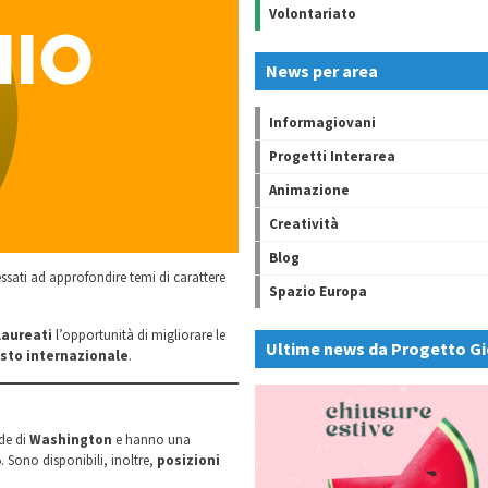
Volontariato
News per area
Informagiovani
Progetti Interarea
Animazione
Creatività
Blog
essati ad approfondire temi di carattere
Spazio Europa
laureati
l’opportunità di migliorare le
Ultime news da Progetto Gi
sto internazionale
.
ede di
Washington
e hanno una
. Sono disponibili, inoltre,
posizioni