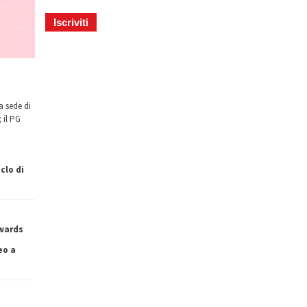
a sede di
 il PG
clo di
owards
eo a