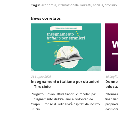
Tags:
economia
,
internazionale
,
laureati
,
sociale
,
tirocinio
News correlate:
21 Luglio 2026
16 Lugli
Insegnamento italiano per stranieri
Donne 
– Tirocinio
educaz
Progetto Giovani attiva tirocini curricolari per
“Donne i
l’insegnamento dell’italiano ai volontari del
finanziar
Corpo Europeo di Solidarietà ospitati dal nostro
proprie 
ufficio.
decision