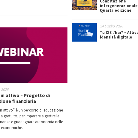
Coabitazione
intergenerazionale
Quarta edizione
24 Luglio 2026
Tu CIE l’hai? – Attiv
identità digitale
o 2026
in attivo – Progetto di
ione finanziaria
n attivo” è un percorso di educazione
ia gratuito, per imparare a gestire le
finanze e guadagnare autonomia nelle
i economiche.