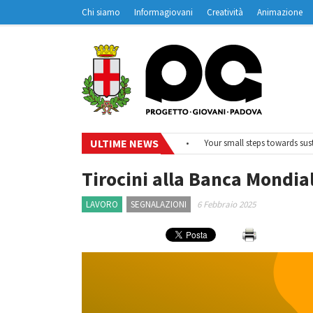
Chi siamo
Informagiovani
Creatività
Animazione
Contatti
Padovanet
ULTIME NEWS
•
#EurodeskOnAir – Ciclo di webinar
•
Your small steps towards sustain
Tirocini alla Banca Mondia
LAVORO
SEGNALAZIONI
6 Febbraio 2025