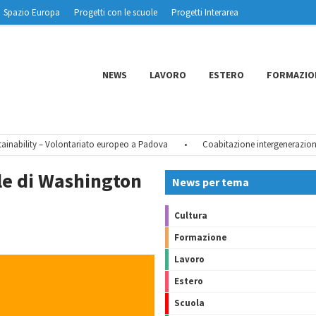
Spazio Europa
Progetti con le scuole
Progetti Interarea
NEWS
LAVORO
ESTERO
FORMAZIO
ability – Volontariato europeo a Padova
•
Coabitazione intergenerazionale 
le di Washington
News per tema
Cultura
Formazione
Lavoro
Estero
Scuola