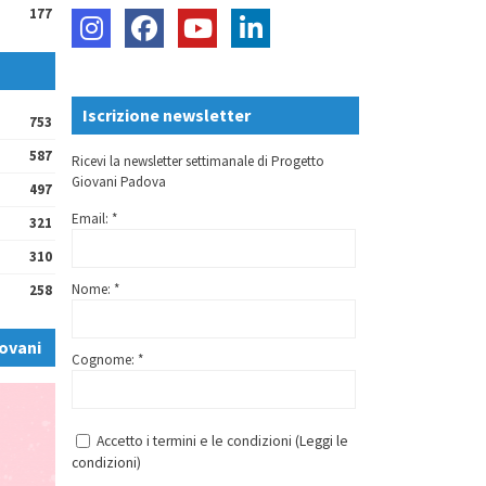
177
Iscrizione newsletter
753
587
Ricevi la newsletter settimanale di Progetto
Giovani Padova
497
Email: *
321
310
Nome: *
258
ovani
Cognome: *
Accetto i termini e le condizioni (
Leggi le
condizioni
)