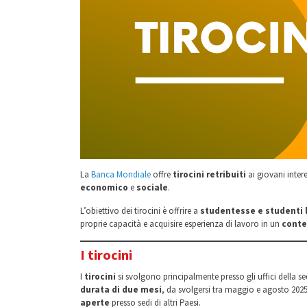
La
Banca Mondiale
offre
tirocini retribuiti
ai giovani inter
economico
e
sociale
.
L’obiettivo dei tirocini è offrire a
studentesse e studenti 
proprie capacità e acquisire esperienza di lavoro in un
conte
I tirocini
I
tirocini
si svolgono principalmente presso gli uffici della s
durata di due mesi
, da svolgersi tra maggio e agosto 2025
aperte
presso sedi di altri Paesi.