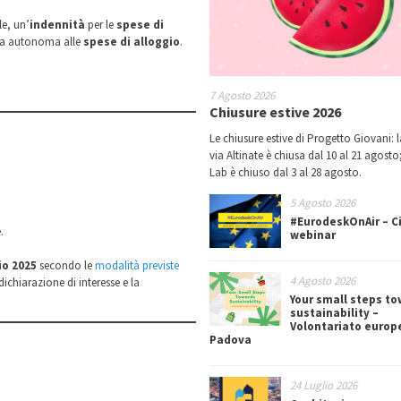
le, un’
indennità
per le
spese di
era autonoma alle
spese di alloggio
.
7 Agosto 2026
Chiusure estive 2026
Le chiusure estive di Progetto Giovani: l
via Altinate è chiusa dal 10 al 21 agosto;
Lab è chiuso dal 3 al 28 agosto.
5 Agosto 2026
#EurodeskOnAir – Ci
.
webinar
io 2025
secondo le
modalità previste
4 Agosto 2026
dichiarazione di interesse e la
Your small steps t
sustainability –
Volontariato europ
Padova
24 Luglio 2026