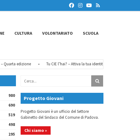
NE
CULTURA
VOLONTARIATO
SCUOLA
uarta edizione
•
Tu CIE l’hai? – Attiva la tua identità digitale
•
FéMO 20
980
Progetto Giovani
690
Progetto Giovani è un ufficio del Settore
519
Gabinetto del Sindaco del Comune di Padova.
498
Chi siamo »
295