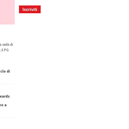
a sede di
 il PG
clo di
owards
eo a