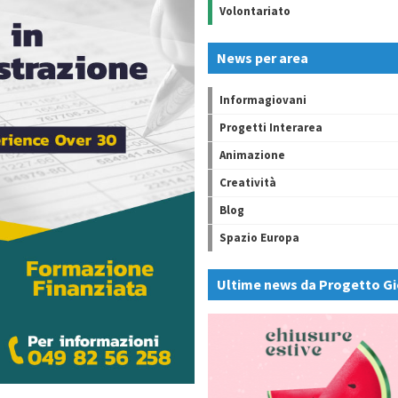
Volontariato
News per area
Informagiovani
Progetti Interarea
Animazione
Creatività
Blog
Spazio Europa
Ultime news da Progetto Gi