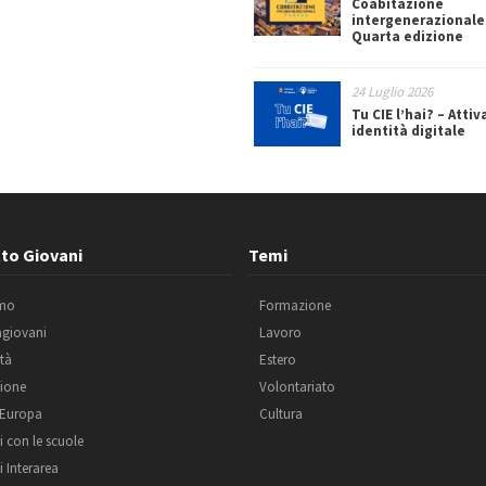
Coabitazione
intergenerazionale
Quarta edizione
24 Luglio 2026
Tu CIE l’hai? – Attiv
identità digitale
to Giovani
Temi
amo
Formazione
agiovani
Lavoro
ità
Estero
ione
Volontariato
 Europa
Cultura
i con le scuole
i Interarea