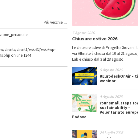
Più vecchie →
7 Agosto 2026
azione_personale
Chiusure estive 2026
Le chiusure estive di Progetto Giovani: l
w/clients/client1/web32/web/wp-
via Altinate è chiusa dal 10 al 21 agosto;
ns.php
on line
1244
Lab è chiuso dal 3 al 28 agosto.
5 Agosto 2026
#EurodeskOnAir – Ci
webinar
4 Agosto 2026
Your small steps t
sustainability –
Volontariato europ
Padova
24 Luglio 2026