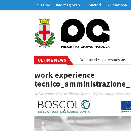
Chi siamo
Informagiovani
Creatività
Animazione
Contatti
Padovanet
ULTIME NEWS
#EurodeskOnAir – Ciclo di webinar
•
Your small steps towards sustainabi
work experience
tecnico_amministrazione_
18 Novembre 2020
di
Chiara Canton
Original Image size:
800 