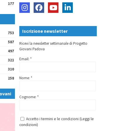
177
Iscrizione newsletter
753
587
Ricevi la newsletter settimanale di Progetto
Giovani Padova
497
Email: *
321
310
Nome: *
258
ovani
Cognome: *
Accetto i termini e le condizioni (
Leggi le
condizioni
)