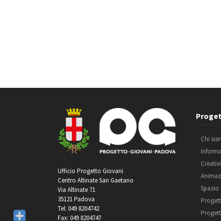
Proget
Chi si
Inform
Creativ
Ufficio Progetto Giovani
Animaz
Centro Altinate San Gaetano
Spazio
Via Altinate 71
35121 Padova
Progett
Tel: 049 8204742
Progett
Fax: 049 8204747