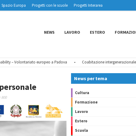
Spazio Europa
Progetti con le scuole
Progetti Interarea
NEWS
LAVORO
ESTERO
FORMAZIO
lity – Volontariato europeo a Padova
•
Coabitazione intergenerazionale – Q
News per tema
personale
Cultura
× 800
Formazione
Lavoro
Estero
Scuola