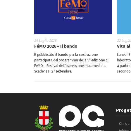
24 Luglio 2026
22 Lugli
FéMO 2026 – Il bando
Vita a
È pubblicato il bando per la costruzione
Lunedì 3
partecipata del programma della 9° edizione di
laborato
FéMO – Festival dell’espressione multimediale.
a partire
Scadenza: 27 settembre.
secondo 
Proget
Chi si
Inform