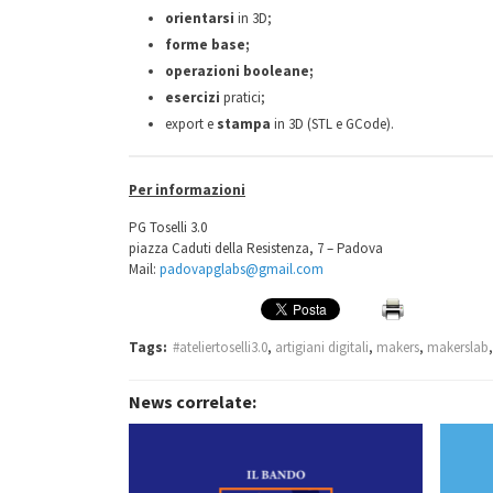
orientarsi
in 3D;
forme base;
operazioni booleane;
esercizi
pratici;
export e
stampa
in 3D (STL e GCode).
Per informazioni
PG Toselli 3.0
piazza Caduti della Resistenza, 7 – Padova
Mail:
padovapglabs@gmail.com
Tags:
#ateliertoselli3.0
,
artigiani digitali
,
makers
,
makerslab
News correlate: