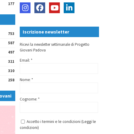
177
Iscrizione newsletter
753
587
Ricevi la newsletter settimanale di Progetto
Giovani Padova
497
Email: *
321
310
Nome: *
258
ovani
Cognome: *
Accetto i termini e le condizioni (
Leggi le
condizioni
)