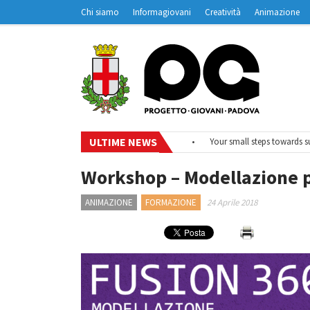
Chi siamo
Informagiovani
Creatività
Animazione
Contatti
Padovanet
ULTIME NEWS
•
#EurodeskOnAir – Ciclo di webinar
•
Your small steps towards sustai
Workshop – Modellazione p
ANIMAZIONE
FORMAZIONE
24 Aprile 2018