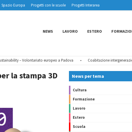
Spazio Europa
Progetti con le scuole
Progetti Interarea
NEWS
LAVORO
ESTERO
FORMAZIO
nability – Volontariato europeo a Padova
•
Coabitazione intergenerazionale
er la stampa 3D
News per tema
Cultura
Formazione
Lavoro
Estero
Scuola