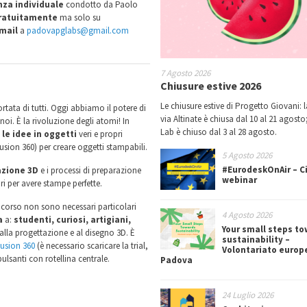
nza individuale
condotto da Paolo
ratuitamente
ma solo su
mail
a
padovapglabs@gmail.com
7 Agosto 2026
Chiusure estive 2026
Le chiusure estive di Progetto Giovani: l
rtata di tutti. Oggi abbiamo il potere di
via Altinate è chiusa dal 10 al 21 agosto;
oi. È la rivoluzione degli atomi! In
Lab è chiuso dal 3 al 28 agosto.
le idee in oggetti
veri e propri
ion 360) per creare oggetti stampabili.
5 Agosto 2026
#EurodeskOnAir – Ci
azione 3D
e i processi di preparazione
webinar
i per avere stampe perfette.
 corso non sono necessari particolari
4 Agosto 2026
a
a:
studenti, curiosi, artigiani,
Your small steps t
alla progettazione e al disegno 3D. È
sustainability –
usion 360
(è necessario scaricare la trial,
Volontariato europ
ulsanti con rotellina centrale.
Padova
24 Luglio 2026