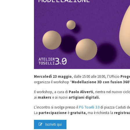
Mercoledì 23 maggio
, dalle 15:00 alle 18:00, l’Ufficio
Prog
organizza il workshop “
Modellazione 3D con fusion 360
Il workshop, a cura di
Paolo Aliverti
, rientra nel nuovo cicl
ai
makers
e ai nuovi
artigiani digitali.
L’incontro si svolge presso il
PG Toselli 3.0
di piazza Caduti de
La
partecipazione
è
gratuita,
ma è richiesta la
registra
Iscriviti qui