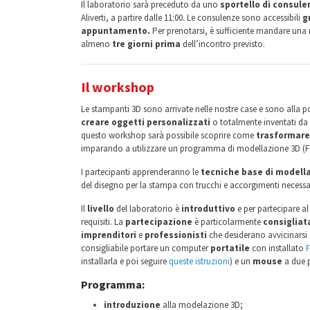
Il laboratorio sarà preceduto da uno
sportello di consule
Aliverti, a partire dalle 11:00. Le consulenze sono accessibili
g
appuntamento.
Per prenotarsi, è sufficiente mandare una
almeno
tre giorni prima
dell’incontro previsto.
Il workshop
Le stampanti 3D sono arrivate nelle nostre case e sono alla po
creare oggetti personalizzati
o totalmente inventati da n
questo workshop sarà possibile scoprire come
trasformare 
imparando a utilizzare un programma di modellazione 3D (Fus
I partecipanti apprenderanno le
tecniche base di modell
del disegno per la stampa con trucchi e accorgimenti necessar
Il
livello
del laboratorio è
introduttivo
e per partecipare al
requisiti. La
partecipazione
è particolarmente
consigliat
imprenditori
e
professionisti
che desiderano avvicinarsi 
consigliabile portare un computer
portatile
con installato
F
installarla e poi seguire
queste istruzioni
) e un
mouse
a due p
Programma:
introduzione
alla modelazione 3D;