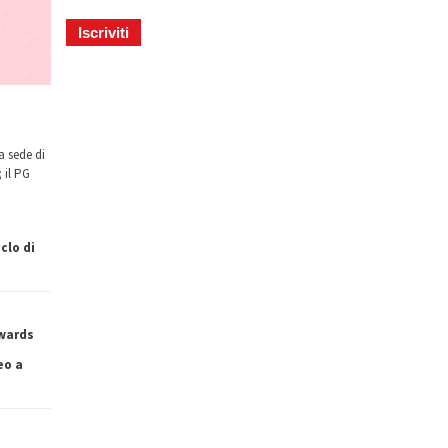
a sede di
 il PG
clo di
owards
eo a