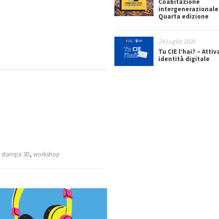
Coabitazione
intergenerazionale
Quarta edizione
24 Luglio 2026
Tu CIE l’hai? – Attiv
identità digitale
,
stampa 3D
,
workshop