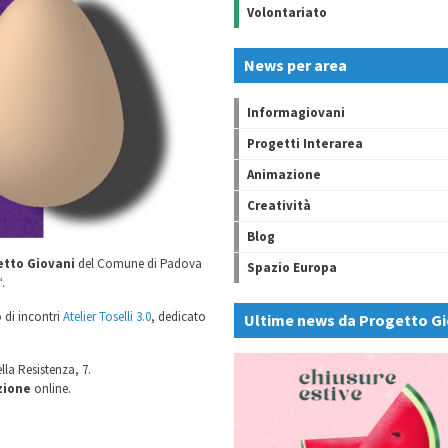
Volontariato
News per area
Informagiovani
Progetti Interarea
Animazione
Creatività
Blog
etto Giovani
del Comune di Padova
Spazio Europa
“.
o di incontri
Atelier Toselli 3.0
, dedicato
Ultime news da Progetto Gi
lla Resistenza, 7.
zione
online.