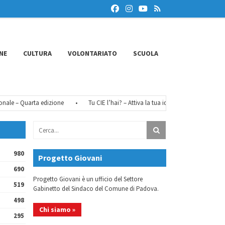
NE
CULTURA
VOLONTARIATO
SCUOLA
 – Quarta edizione
•
Tu CIE l’hai? – Attiva la tua identità digitale
•
FéM
980
Progetto Giovani
690
Progetto Giovani è un ufficio del Settore
519
Gabinetto del Sindaco del Comune di Padova.
498
Chi siamo »
295