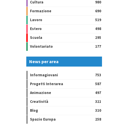
Cultura
980
Formazione
690
Lavoro
519
Estero
498
Scuola
295
Volontariato
177
News per area
Informagiovani
753
Progetti Interarea
587
Animazione
497
Creatività
321
Blog
310
Spazio Europa
258