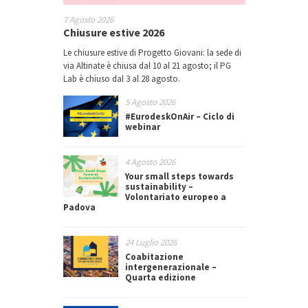
7 Agosto 2026
Chiusure estive 2026
Le chiusure estive di Progetto Giovani: la sede di
via Altinate è chiusa dal 10 al 21 agosto; il PG
Lab è chiuso dal 3 al 28 agosto.
5 Agosto 2026
#EurodeskOnAir – Ciclo di
webinar
4 Agosto 2026
Your small steps towards
sustainability –
Volontariato europeo a
Padova
24 Luglio 2026
Coabitazione
intergenerazionale –
Quarta edizione