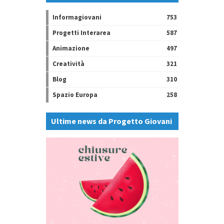
Informagiovani
753
Progetti Interarea
587
Animazione
497
Creatività
321
Blog
310
Spazio Europa
258
Ultime news da Progetto Giovani