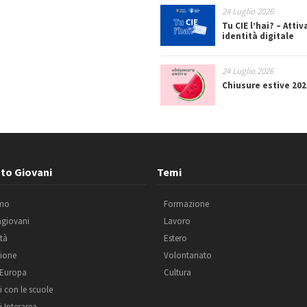
24 Luglio 2026
Tu CIE l’hai? – Attiv
identità digitale
24 Luglio 2026
Chiusure estive 202
to Giovani
Temi
amo
Formazione
agiovani
Lavoro
ità
Estero
ione
Volontariato
 Europa
Cultura
i con le scuole
i Interarea