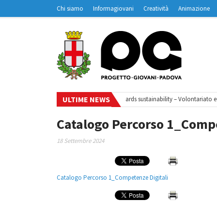
Chi siamo
Informagiovani
Creatività
Animazione
Contatti
Padovanet
ULTIME NEWS
iclo di webinar
•
Your small steps towards sustainability – Volontariato eu
Catalogo Percorso 1_Compe
18 Settembre 2024
Catalogo Percorso 1_Competenze Digitali