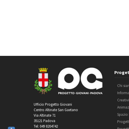
Proget
Chi si
Inform
Creativ
Ufficio Progetto Giovani
Animaz
Centro Altinate San Gaetano
Spazio
Via Altinate 71
35121 Padova
Progett
Tel: 049 8204742
Progett