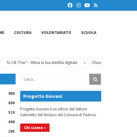
NE
CULTURA
VOLONTARIATO
SCUOLA
Tu CIE l’hai? – Attiva la tua identità digitale
•
Chiusure estive 2026
•
F
980
Progetto Giovani
690
Progetto Giovani è un ufficio del Settore
519
Gabinetto del Sindaco del Comune di Padova.
498
Chi siamo »
295