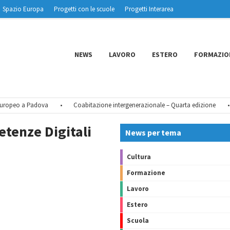
Spazio Europa
Progetti con le scuole
Progetti Interarea
NEWS
LAVORO
ESTERO
FORMAZIO
ropeo a Padova
•
Coabitazione intergenerazionale – Quarta edizione
•
tenze Digitali
News per tema
Cultura
Formazione
Lavoro
Estero
Scuola