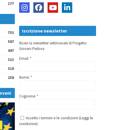
177
Iscrizione newsletter
753
587
Ricevi la newsletter settimanale di Progetto
Giovani Padova
497
Email: *
321
310
Nome: *
258
ovani
Cognome: *
Accetto i termini e le condizioni (
Leggi le
condizioni
)