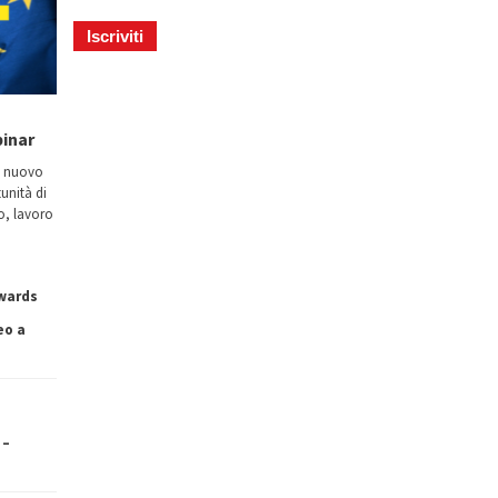
binar
n nuovo
tunità di
io, lavoro
owards
eo a
 –