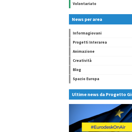
Volontariato
News per area
Informagiovani
Progetti Interarea
Animazione
Creatività
Blog
Spazio Europa
Ultime news da Progetto Gi