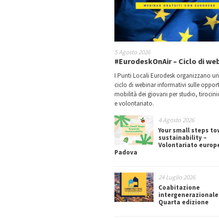
5 Agosto 2026
#EurodeskOnAir – Ciclo di we
I Punti Locali Eurodesk organizzano u
ciclo di webinar informativi sulle oppor
mobilità dei giovani per studio, tirocin
e volontariato.
4 Agosto 2026
Your small steps t
sustainability –
Volontariato europ
Padova
24 Luglio 2026
Coabitazione
intergenerazionale
Quarta edizione