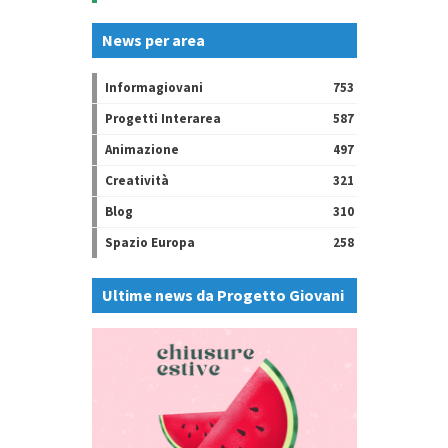
News per area
Informagiovani
753
Progetti Interarea
587
Animazione
497
Creatività
321
Blog
310
Spazio Europa
258
Ultime news da Progetto Giovani