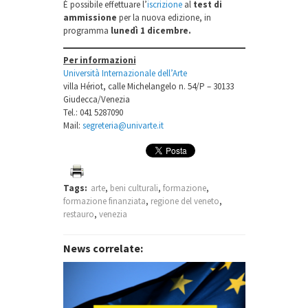
È possibile effettuare l’
iscrizione
al
test di
ammissione
per la nuova edizione, in
programma
lunedì 1 dicembre.
Per informazioni
Università Internazionale dell’Arte
villa Hériot, calle Michelangelo n. 54/P – 30133
Giudecca/Venezia
Tel.: 041 5287090
Mail:
segreteria@univarte.it
Tags:
arte
,
beni culturali
,
formazione
,
formazione finanziata
,
regione del veneto
,
restauro
,
venezia
News correlate: