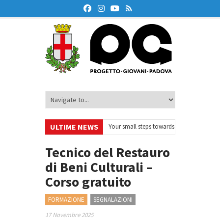
ULTIME NEWS
eskOnAir – Ciclo di webinar
•
Your small steps towards sustainability – Vo
azione finanziaria
•
Oxford Debate Lab – Borse di studio 2026/27
•
Tecnico del Restauro
di Beni Culturali –
Corso gratuito
FORMAZIONE
SEGNALAZIONI
17 Novembre 2025