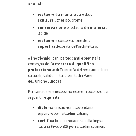
annuali
:
restauro
dei
manufatti
e delle
sculture
lignee policrome;
conservazione
e restauro dei
materiali
lapidei;
restauro
e conservazione delle
superfici
decorate dell’architettura.
A fine triennio, per i partecipanti è prevista la
consegna dell’
attestato di qualifica
professionale
di Tecnico/a del restauro di beni
culturali, valido in Italia e in tutti i Paesi
dell’Unione Europea.
Per candidarsi è necessario essere in possesso dei
seguenti
requisiti
:
diploma
di istruzione secondaria
superiore per i cittadini italiani;
certificato
di conoscenza della lingua
italiana (livello B2) per i cittadini stranieri.