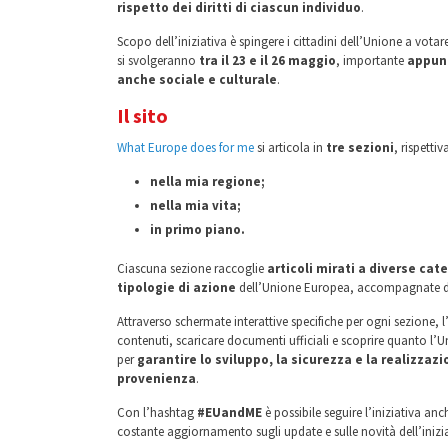
rispetto dei diritti di ciascun individuo
.
Scopo dell’iniziativa è spingere i cittadini dell’Unione a vota
si svolgeranno
tra il 23 e il 26 maggio
, importante
appunt
anche sociale e culturale
.
Il sito
What Europe does for me
si articola in
tre sezioni
, rispetti
nella mia regione;
nella mia vita;
in primo piano.
Ciascuna sezione raccoglie
articoli mirati a diverse cat
tipologie di azione
dell’Unione Europea, accompagnate 
Attraverso schermate interattive specifiche per ogni sezione, l
contenuti, scaricare documenti ufficiali e scoprire quanto l’
per
garantire lo sviluppo, la sicurezza e la realizzazi
provenienza
.
Con l’hashtag
#EUandME
è possibile seguire l’iniziativa an
costante aggiornamento sugli update e sulle novità dell’inizia