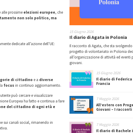
re alle prossime
elezioni europee
, che
amento non solo politico, ma
15 Giugno 2026
Il diario di Agata in Polonia
vamente dedicate all’azione dell’UE:
Il racconto di Agata, che sta svolgendo
progetto di volontariato in Polonia de
all’organizzazione di attività ed eventi p
giovani.
15 Giugno 2026
Il diario di Federica
egorie di cittadino
e a
diverse
Francia
da
focus
in continuo aggiornamento.
’utente può cercare e visualizzare
7 Maggio 2026
Unione Europea ha fatto e continua a fare
All’estero con Prog
one del cittadino di ogni età e
Giovani – I racconti
che sui canali social, rimanendo in
7 Maggio 2026
tiva.
Il diario di Rachele 