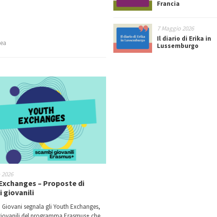
Francia
7 Maggio 2026
Il diario di Erika in
pea
Lussemburgo
o 2026
Exchanges – Proposte di
 giovanili
 Giovani segnala gli Youth Exchanges,
iovanili del programma Erasmus+ che