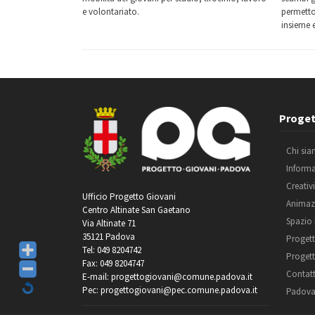
e volontariato.
permetto
insieme 
Proget
Chi si
Inform
Creativ
Ufficio Progetto Giovani
Animaz
Centro Altinate San Gaetano
Spazio
Via Altinate 71
35121 Padova
Progett
Tel: 049 8204742
Progett
Fax: 049 8204747
Contatt
E-mail: progettogiovani@comune.padova.it
Pec: progettogiovani@pec.comune.padova.it
Padova