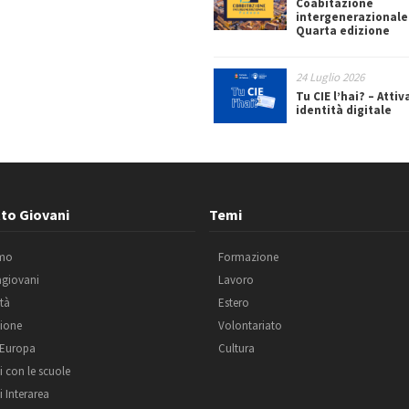
Coabitazione
intergenerazionale
Quarta edizione
24 Luglio 2026
Tu CIE l’hai? – Attiv
identità digitale
to Giovani
Temi
amo
Formazione
agiovani
Lavoro
ità
Estero
ione
Volontariato
 Europa
Cultura
i con le scuole
i Interarea