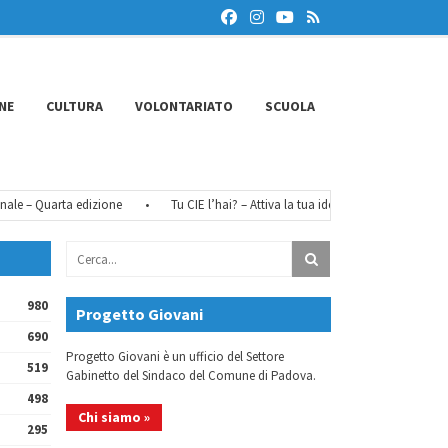
NE
CULTURA
VOLONTARIATO
SCUOLA
e – Quarta edizione
•
Tu CIE l’hai? – Attiva la tua identità digitale
•
Fé
980
Progetto Giovani
690
Progetto Giovani è un ufficio del Settore
519
Gabinetto del Sindaco del Comune di Padova.
498
Chi siamo »
295