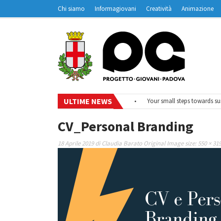
Chi siamo
Informagiovani
Creatività
Animazione
Contatti
Padovanet
ULTIME NEWS
•
#EurodeskOnAir – Ciclo di webinar
•
Your small steps towards susta
CV_Personal Branding
18 Aprile 2019
di
Claudia Barato
Original Image size:
550 × 31