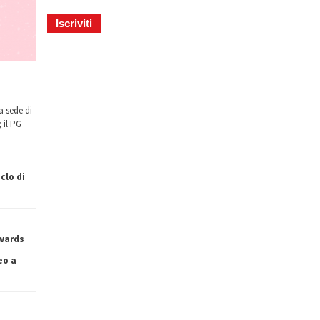
a sede di
 il PG
clo di
owards
eo a