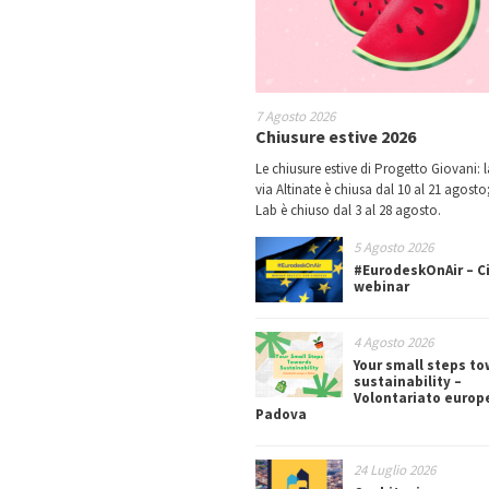
7 Agosto 2026
Chiusure estive 2026
Le chiusure estive di Progetto Giovani: l
via Altinate è chiusa dal 10 al 21 agosto;
Lab è chiuso dal 3 al 28 agosto.
5 Agosto 2026
#EurodeskOnAir – Ci
webinar
4 Agosto 2026
Your small steps t
sustainability –
Volontariato europ
Padova
24 Luglio 2026