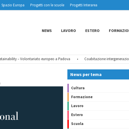
Spazio Europa
Progetti con le scuole
Progetti Interarea
NEWS
LAVORO
ESTERO
FORMAZIO
inability – Volontariato europeo a Padova
•
Coabitazione intergenerazional
News per tema
9
Cultura
Formazione
Lavoro
Estero
Scuola