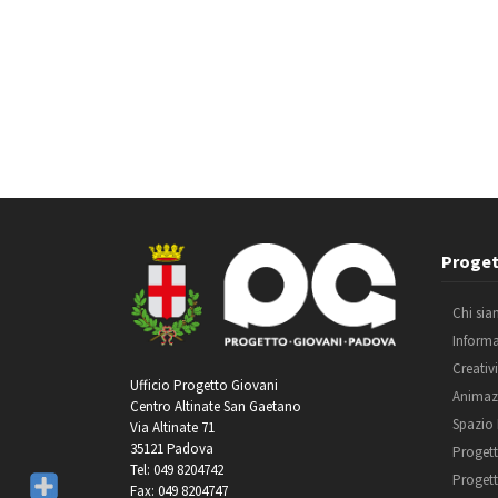
Proget
Chi si
Inform
Creativ
Ufficio Progetto Giovani
Animaz
Centro Altinate San Gaetano
Spazio
Via Altinate 71
35121 Padova
Progett
Tel: 049 8204742
Progett
Fax: 049 8204747