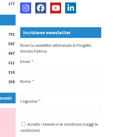
177
Iscrizione newsletter
753
587
Ricevi la newsletter settimanale di Progetto
Giovani Padova
497
Email: *
321
310
Nome: *
258
ovani
Cognome: *
Accetto i termini e le condizioni (
Leggi le
condizioni
)