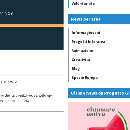
Volontariato
News per area
Informagiovani
Progetti Interarea
Animazione
Creatività
Blog
Spazio Europa
vare lavoro
Ultime news da Progetto Gi
w/clients/client1/web32/web/wp-
ns.php
on line
1244