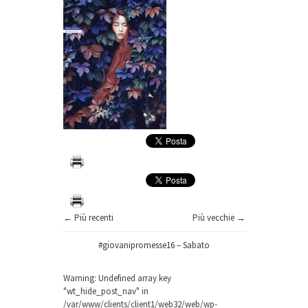
← Più recenti
Più vecchie →
#giovanipromesse16 – Sabato
Warning
: Undefined array key
"wt_hide_post_nav" in
/var/www/clients/client1/web32/web/wp-