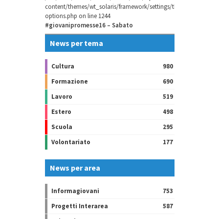
content/themes/wt_solaris/framework/settings/theme-
options.php
on line
1244
#giovanipromesse16 – Sabato
News per tema
Cultura
980
Formazione
690
Lavoro
519
Estero
498
Scuola
295
Volontariato
177
News per area
Informagiovani
753
Progetti Interarea
587