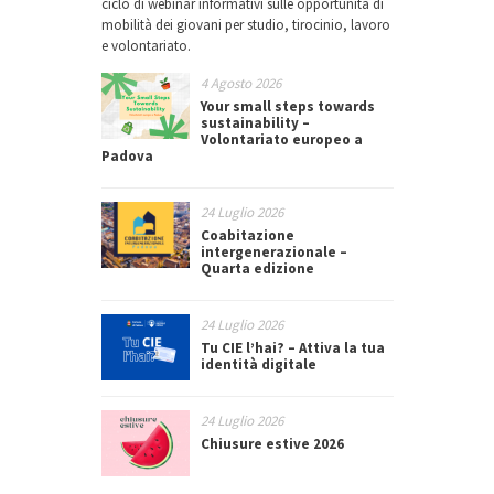
ciclo di webinar informativi sulle opportunità di
mobilità dei giovani per studio, tirocinio, lavoro
e volontariato.
4 Agosto 2026
Your small steps towards
sustainability –
Volontariato europeo a
Padova
24 Luglio 2026
Coabitazione
intergenerazionale –
Quarta edizione
24 Luglio 2026
Tu CIE l’hai? – Attiva la tua
identità digitale
24 Luglio 2026
Chiusure estive 2026