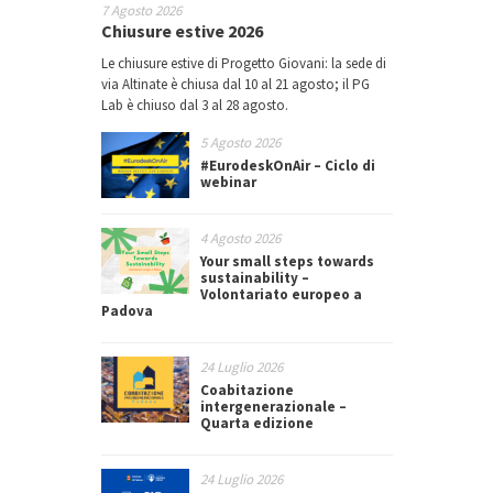
7 Agosto 2026
Chiusure estive 2026
Le chiusure estive di Progetto Giovani: la sede di
via Altinate è chiusa dal 10 al 21 agosto; il PG
Lab è chiuso dal 3 al 28 agosto.
5 Agosto 2026
#EurodeskOnAir – Ciclo di
webinar
4 Agosto 2026
Your small steps towards
sustainability –
Volontariato europeo a
Padova
24 Luglio 2026
Coabitazione
intergenerazionale –
Quarta edizione
24 Luglio 2026