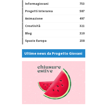
Informagiovani
753
Progetti Interarea
587
Animazione
497
Creatività
321
Blog
310
Spazio Europa
258
Ultime news da Progetto Giovani