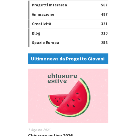
Progetti Interarea
587
Animazione
497
Creatività
321
Blog
310
Spazio Europa
258
Ultime news da Progetto Giovani
7 Agosto 2026
Chiusure estive 2026