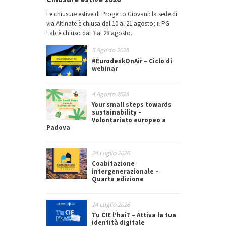
Le chiusure estive di Progetto Giovani: la sede di
via Altinate è chiusa dal 10 al 21 agosto; il PG
Lab è chiuso dal 3 al 28 agosto.
5 Agosto 2026
#EurodeskOnAir – Ciclo di
webinar
4 Agosto 2026
Your small steps towards
sustainability –
Volontariato europeo a
Padova
24 Luglio 2026
Coabitazione
intergenerazionale –
Quarta edizione
24 Luglio 2026
Tu CIE l’hai? – Attiva la tua
identità digitale