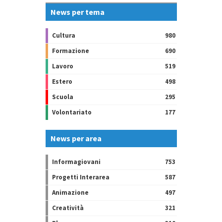
News per tema
Cultura
980
Formazione
690
Lavoro
519
Estero
498
Scuola
295
Volontariato
177
News per area
Informagiovani
753
Progetti Interarea
587
Animazione
497
Creatività
321