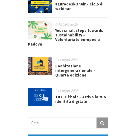
#EurodeskOnAir – Ciclo di
webinar
4 Agosto 2026
Your small steps towards
sustainability –
Volontariato europeo a
Padova
24 Luglio 2026
Coabitazione
intergenerazionale –
Quarta edizione
24 Luglio 2026
Tu CIE l’hai? – Attiva la tua
identità digitale