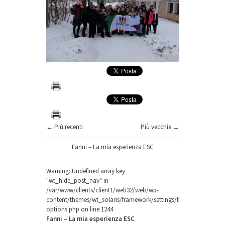
← Più recenti
Più vecchie →
Fanni – La mia esperienza ESC
Warning
: Undefined array key
"wt_hide_post_nav" in
/var/www/clients/client1/web32/web/wp-
content/themes/wt_solaris/framework/settings/theme-
options.php
on line
1244
Fanni – La mia esperienza ESC