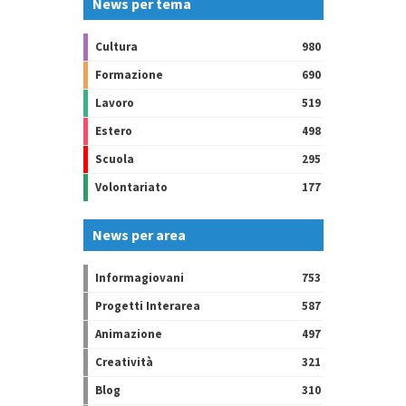
News per tema
Cultura
980
Formazione
690
Lavoro
519
Estero
498
Scuola
295
Volontariato
177
News per area
Informagiovani
753
Progetti Interarea
587
Animazione
497
Creatività
321
Blog
310