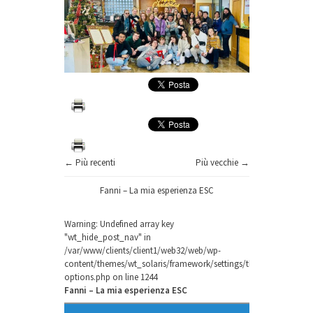
← Più recenti
Più vecchie →
Fanni – La mia esperienza ESC
Warning
: Undefined array key
"wt_hide_post_nav" in
/var/www/clients/client1/web32/web/wp-
content/themes/wt_solaris/framework/settings/theme-
options.php
on line
1244
Fanni – La mia esperienza ESC