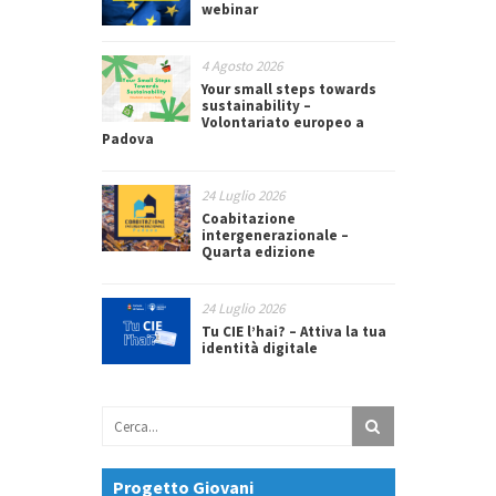
webinar
4 Agosto 2026
Your small steps towards
sustainability –
Volontariato europeo a
Padova
24 Luglio 2026
Coabitazione
intergenerazionale –
Quarta edizione
24 Luglio 2026
Tu CIE l’hai? – Attiva la tua
identità digitale
Progetto Giovani